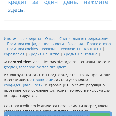
кредит за один день, нажмите
здесь
.
Ипотечные кредиты
|
О нас
|
Специальные предложения
|
Политика конфиденциальности
|
Условия
|
Право отказа
|
Политика cookies
|
Реклама
|
Реквизиты
|
Контакты
|
Курс валют
|
Кредиты в Литве
|
Кредиты в Польше
|
©
ParKreditiem
Visas tiesības aizsargātas. Социальные сети:
google+
,
facebook
,
twitter
,
draugiem
.
Используя этот сайт, вы подтверждаете, что вы прочитали
и согласились с
правилами
сайта и условиями
конфиденциальности
. Информация на сайте регулярно
проверяется и обновляется, полная точность информации
не гарантируется.
Сайт parkreditiem.lv является независимым посредником,
который бесплатно знакомит потребителей со