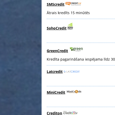
SMScredit
Ātrais kredīts 15 minūtēs
SohoCredit
GreenCredit
Kredīta pagarināšana iespējama līdz 3
Latcredit
MiniCredit
Crediton