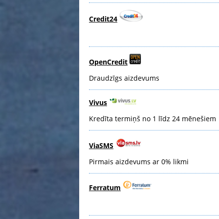
Credit24
OpenCredit
Draudzīgs aizdevums
Vivus
Kredīta termiņš no 1 līdz 24 mēnešiem
ViaSMS
Pirmais aizdevums ar 0% likmi
Ferratum