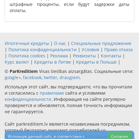
штрафные проценты, если будут задержки даты
оплаты.
Ипотечные кредиты
|
О нас
|
Специальные предложения
|
Политика конфиденциальности
|
Условия
|
Право отказа
|
Политика cookies
|
Реклама
|
Реквизиты
|
Контакты
|
Курс валют
|
Кредиты в Литве
|
Кредиты в Польше
|
©
ParKreditiem
Visas tiesības aizsargātas. Социальные сети:
google+
,
facebook
,
twitter
,
draugiem
.
Используя этот сайт, вы подтверждаете, что вы прочитали
и согласились с
правилами
сайта и условиями
конфиденциальности
. Информация на сайте регулярно
проверяется и обновляется, полная точность информации
не гарантируется.
Сайт parkreditiem.lv является независимым посредником,
который бесплатно знакомит потребителей со
специальными условиями кредитного соглашения
Используя данный сайт, в соответствии с
Согласен