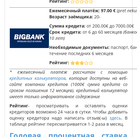
Рейтинг:
Ежемесячный платёж:
97.00 €
(pret nek
Возраст заёмщика:
20-
Сумма кредита:
от 200.00€ до 7000.00€
Срок кредита:
от 6 до 60 месяцев
(банко
10 лет)
Необходимые документы:
паспорт, ба
течение последних 6 месяцев
Рейтинг:
* ежемесячный платёж рассчитан с помощью
кредитных калькуляторов
, которые доступны на веб-
сайте компании кредитов (1000€ сумма кредита со
сроком погашения 12 месяцев), кредитный калькулятор
имеет только информативное содержание
Рейтинг
- просматривать и оставлять оценки
кредиторов возможно 24 часа в сутки. Чтобы добавить
оценку кредитора надо написать отзыв(-ы)
здесь
. В
таблице рейтинг пересматривается 1-2 раза в месяц.
Годовая процентная ставка