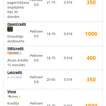
350
21-75
0.01€
pagarināšana
5/5
iespējama
līdz 30
dienām
OpenCredit
Рейтинг
1000
18-70
0.01€
5/5
Draudzīgs
aizdevums
SMScredit
Рейтинг
400
18-75
0.01€
Ātrais kredīts
5/5
15 minūtēs
Latcredit
Рейтинг
350
20-65
0.01€
5/5
Vivus
Kredīta
Рейтинг
1000
19-70
0.01€