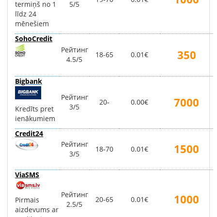
termiņš no 1
5/5
līdz 24
mēnešiem
SohoCredit
Рейтинг
350
18-65
0.01€
4.5/5
Bigbank
Рейтинг
7000
20-
0.00€
3/5
Kredīts pret
ienākumiem
Credit24
Рейтинг
1500
18-70
0.01€
3/5
ViaSMS
Рейтинг
1000
20-65
0.01€
Pirmais
2.5/5
aizdevums ar