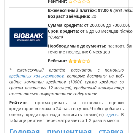
Рейтинг:
Ежемесячный платёж:
97.00 €
(pret nek
Возраст заёмщика:
20-
Сумма кредита:
от 200.00€ до 7000.00€
Срок кредита:
от 6 до 60 месяцев
(банко
10 лет)
Необходимые документы:
паспорт, ба
течение последних 6 месяцев
Рейтинг:
* ежемесячный платёж рассчитан с помощью
кредитных калькуляторов
, которые доступны на веб-
сайте компании кредитов (1000€ сумма кредита со
сроком погашения 12 месяцев), кредитный калькулятор
имеет только информативное содержание
Рейтинг
- просматривать и оставлять оценки
кредиторов возможно 24 часа в сутки. Чтобы добавить
оценку кредитора надо написать отзыв(-ы)
здесь
. В
таблице рейтинг пересматривается 1-2 раза в месяц.
Годовая процентная ставка