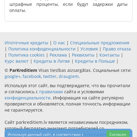
штрафные проценты, если будут задержки даты
оплаты.
Ипотечные кредиты
|
О нас
|
Специальные предложения
|
Политика конфиденциальности
|
Условия
|
Право отказа
|
Политика cookies
|
Реклама
|
Реквизиты
|
Контакты
|
Курс валют
|
Кредиты в Литве
|
Кредиты в Польше
|
©
ParKreditiem
Visas tiesības aizsargātas. Социальные сети:
google+
,
facebook
,
twitter
,
draugiem
.
Используя этот сайт, вы подтверждаете, что вы прочитали
и согласились с
правилами
сайта и условиями
конфиденциальности
. Информация на сайте регулярно
проверяется и обновляется, полная точность информации
не гарантируется.
Сайт parkreditiem.lv является независимым посредником,
который бесплатно знакомит потребителей со
специальными условиями кредитного соглашения
Используя данный сайт, в соответствии с
Согласен