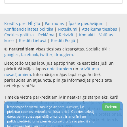
Kredīts pret NĪ ķīlu
|
Par mums
|
Īpašie piedāvājumi
|
Konfidencialitātes politika
|
Noteikumi
|
Atteikuma tiesības
|
Cookies politika
|
Reklāma
|
Rekvizīti
|
Kontakti
|
Valūtas
kurss
|
Kredīti Lietuvā
|
Kredīti Polijā
|
©
ParKreditiem
Visas tiesības aizsargātas. Sociālie tīkli:
google+
,
facebook
,
twitter
,
draugiem
.
Lietojot šo Mājas lapu Jūs apstiprināt, ka esat izlasījuši un
piekrituši Mājas lapas
noteikumiem
un
privātuma
nosacījumiem
. Informācija mājas lapā regulāri tiek
pārbaudīta un atjaunota, pilnīga informācijas precizitāte
netiek garantēta.
Tīmekļa vietne parkreditiem.lv ir neatkarīgs starpnieks, kurš
bezmaksas iepazīstina patērētājus ar aizdevēju kredīta
Izmantojot šo vietni, saskaņā ar
noteikumiem
, Jūs
Piekrītu
līguma speciālajiem noteikumiem un citu būtisku informāciju,
piekrītat cookies izvietošanai Jūsu ierīcē. Cookies uzkrāj
tādejādi rīkojoties godīgi, taisnīgi, pārredzami un profesionāli,
datus par vietnes apmeklējumu, dati ir anonīmi un
ņemot vērā patērētāja tiesības un intereses. Parkreditiem.lv
palīdz piedāvāt Jums piemērotu saturu. Savu piekrišanu
neizsniedz kredītus un nav aizdevējs.
Jūs jebkurā laikā varat
mainīt
.