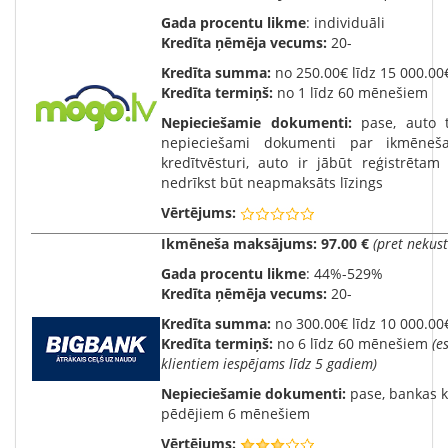
Gada procentu likme
: individuāli
Kredīta ņēmēja vecums:
20-
Kredīta summa:
no 250.00€ līdz 15 000.00
Kredīta termiņš:
no 1 līdz 60 mēnešiem
Nepieciešamie dokumenti:
pase, auto 
nepieciešami dokumenti par ikmēneš
kredītvēsturi, auto ir jābūt reģistrēta
nedrīkst būt neapmaksāts līzings
Vērtējums:
Ikmēneša maksājums:
97.00 €
(pret neku
Gada procentu likme
: 44%-529%
Kredīta ņēmēja vecums:
20-
Kredīta summa:
no 300.00€ līdz 10 000.00
Kredīta termiņš:
no 6 līdz 60 mēnešiem
(e
klientiem iespējams līdz 5 gadiem)
Nepieciešamie dokumenti:
pase, bankas k
pēdējiem 6 mēnešiem
Vērtējums: