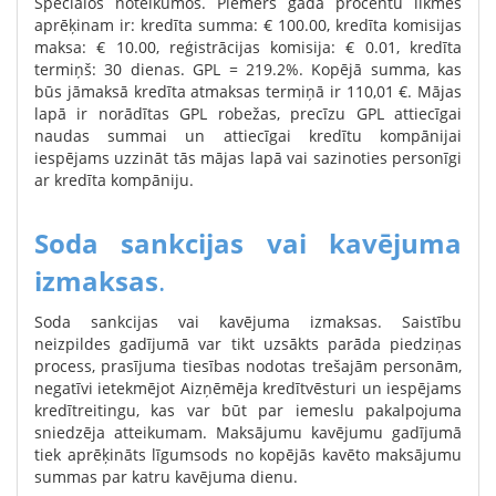
Speciālos noteikumos. Piemērs gada procentu likmes
aprēķinam ir: kredīta summa: € 100.00, kredīta komisijas
maksa: € 10.00, reģistrācijas komisija: € 0.01, kredīta
termiņš: 30 dienas. GPL = 219.2%. Kopējā summa, kas
būs jāmaksā kredīta atmaksas termiņā ir 110,01 €. Mājas
lapā ir norādītas GPL robežas, precīzu GPL attiecīgai
naudas summai un attiecīgai kredītu kompānijai
iespējams uzzināt tās mājas lapā vai sazinoties personīgi
ar kredīta kompāniju.
Soda sankcijas vai kavējuma
izmaksas
.
Soda sankcijas vai kavējuma izmaksas. Saistību
neizpildes gadījumā var tikt uzsākts parāda piedziņas
process, prasījuma tiesības nodotas trešajām personām,
negatīvi ietekmējot Aizņēmēja kredītvēsturi un iespējams
kredītreitingu, kas var būt par iemeslu pakalpojuma
sniedzēja atteikumam. Maksājumu kavējumu gadījumā
tiek aprēķināts līgumsods no kopējās kavēto maksājumu
summas par katru kavējuma dienu.