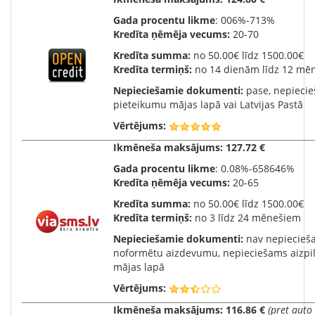
Gada procentu likme
: 006%-713%
Kredīta ņēmēja vecums:
20-70
Kredīta summa:
no 50.00€ līdz 1500.00€
Kredīta termiņš:
no 14 dienām līdz 12 mē
Nepieciešamie dokumenti:
pase, nepiecie
pieteikumu mājas lapā vai Latvijas Pastā
Vērtējums:
Ikmēneša maksājums:
127.72 €
Gada procentu likme
: 0.08%-658646%
Kredīta ņēmēja vecums:
20-65
Kredīta summa:
no 50.00€ līdz 1500.00€
Kredīta termiņš:
no 3 līdz 24 mēnešiem
Nepieciešamie dokumenti:
nav nepiecieša
noformētu aizdevumu, nepieciešams aizpil
mājas lapā
Vērtējums:
Ikmēneša maksājums:
116.86 €
(pret auto 