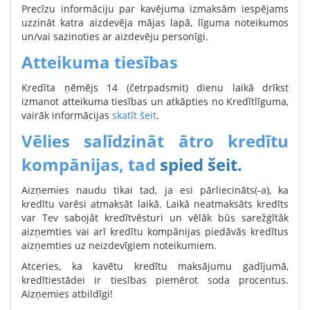
Precīzu informāciju par kavējuma izmaksām iespējams
uzzināt katra aizdevēja mājas lapā, līguma noteikumos
un/vai sazinoties ar aizdevēju personīgi.
Atteikuma tiesības
Kredīta ņēmējs 14 (četrpadsmit) dienu laikā drīkst
izmanot atteikuma tiesības un atkāpties no Kredītlīguma,
vairāk informācijas
skatīt šeit
.
Vēlies salīdzināt ātro kredītu
kompānijas, tad
spied šeit.
Aizņemies naudu tikai tad, ja esi pārliecināts(-a), ka
kredītu varēsi atmaksāt laikā. Laikā neatmaksāts kredīts
var Tev sabojāt kredītvēsturi un vēlāk būs sarežģītāk
aizņemties vai arī kredītu kompānijas piedāvās kredītus
aizņemties uz neizdevīgiem noteikumiem.
Atceries, ka kavētu kredītu maksājumu gadījumā,
kredītiestādei ir tiesības piemērot soda procentus.
Aizņemies atbildīgi!