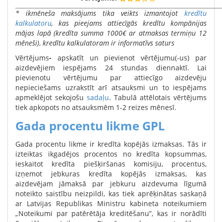
* ikmēneša maksājums tika veikts izmantojot
kredītu
kalkulatoru
, kas pieejams attiecīgās kredītu kompānijas
mājas lapā
(
kredīta summa 1000€ ar atmaksas termiņu 12
mēneši)
,
kredītu kalkulatoram ir informatīvs saturs
Vērtējums
-
apskatīt un pievienot vērtējumu(-us) par
aizdevējiem iespējams 24 stundas diennaktī. Lai
pievienotu vērtējumu par attiecīgo aizdevēju
nepieciešams uzrakstīt arī atsauksmi un to iespējams
apmeklējot sekojošu
sadaļu
. Tabulā attēlotais vērtējums
tiek apkopots no atsauksmēm 1-2 reizes mēnesī.
Gada procentu likme GPL
Gada procentu likme ir kredīta kopējās izmaksas. Tās ir
izteiktas ikgadējos procentos no kredīta kopsummas,
ieskaitot kredīta piešķiršanas komisiju, procentus,
izņemot jebkuras kredīta kopējās izmaksas, kas
aizdevējam jāmaksā par jebkuru aizdevuma līgumā
noteikto saistību neizpildi, kas tiek aprēķinātas saskaņā
ar Latvijas Republikas Ministru kabineta noteikumiem
„Noteikumi par patērētāja kreditēšanu”, kas ir norādīti