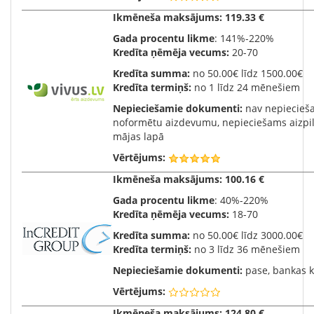
Ikmēneša maksājums:
119.33 €
Gada procentu likme
: 141%-220%
Kredīta ņēmēja vecums:
20-70
Kredīta summa:
no 50.00€ līdz 1500.00€
Kredīta termiņš:
no 1 līdz 24 mēnešiem
Nepieciešamie dokumenti:
nav nepiecieša
noformētu aizdevumu, nepieciešams aizpil
mājas lapā
Vērtējums:
Ikmēneša maksājums:
100.16 €
Gada procentu likme
: 40%-220%
Kredīta ņēmēja vecums:
18-70
Kredīta summa:
no 50.00€ līdz 3000.00€
Kredīta termiņš:
no 3 līdz 36 mēnešiem
Nepieciešamie dokumenti:
pase, bankas k
Vērtējums:
Ikmēneša maksājums:
124.80 €