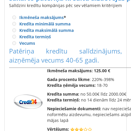
Salīdzini kredītu kompānijas pēc sev vēlamiem kritērijiem
Ikmēneša maksājums
*
Kredīta minimālā summa
Kredīta maksimālā summa
Kredīta termiņš
Vecums
Patēriņa kredītu salīdzinājums,
aizņēmēja vecums 40-65 gadi.
Ikmēneša maksājums:
125.00 €
Gada procentu likme
: 220%-398%
Kredīta ņēmēja vecums:
18-70
Kredīta summa:
no 50.00€ līdz 2000.00€
Kredīta termiņš:
no 14 dienām līdz 24 mē
Nepieciešamie dokumenti:
nav nepiecieša
noformētu aizdevumu, nepieciešams aizpil
mājas lapā
Vērtējums: