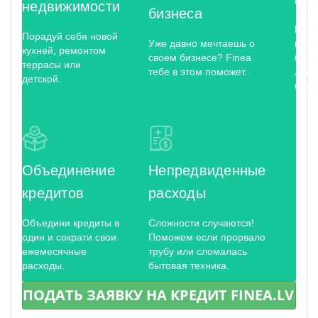
недвижимости
бизнеса
Купи
Порадуй себя новой
Уже давно мечтаешь о
где 
кухней, ремонтом
своем бизнесе? Finea
без 
террасы или
тебе в этом поможет.
лиш
детской.
бюро
Объединение
Непредвиденные
кредитов
расходы
Объедини кредиты в
Сложности случаются!
один и сократи свои
Поможем если прорвало
ежемесячные
трубу или сломалась
расходы.
бытовая техника.
ПОДАТЬ ЗАЯВКУ НА КРЕДИТ FINEA.LV