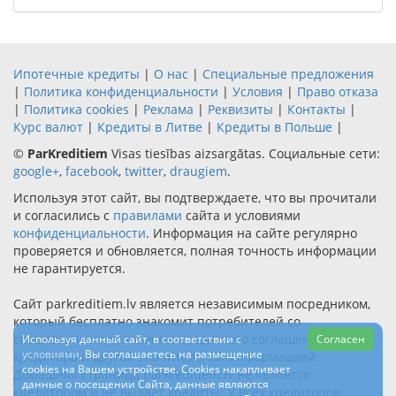
Ипотечные кредиты
|
О нас
|
Специальные предложения
|
Политика конфиденциальности
|
Условия
|
Право отказа
|
Политика cookies
|
Реклама
|
Реквизиты
|
Контакты
|
Курс валют
|
Кредиты в Литве
|
Кредиты в Польше
|
©
ParKreditiem
Visas tiesības aizsargātas. Социальные сети:
google+
,
facebook
,
twitter
,
draugiem
.
Используя этот сайт, вы подтверждаете, что вы прочитали
и согласились с
правилами
сайта и условиями
конфиденциальности
. Информация на сайте регулярно
проверяется и обновляется, полная точность информации
не гарантируется.
Сайт parkreditiem.lv является независимым посредником,
который бесплатно знакомит потребителей со
специальными условиями кредитного соглашения
Используя данный сайт, в соответствии с
Согласен
условиями
, Вы соглашаетесь на размещение
кредитора и другой значительной информацией.
cookies на Вашем устройстве. Сookies накапливает
Домашняя страница parkreditiem.lv не является
данные о посещении Сайта, данные являются
кредитором и не выдает кредиты. У всех кредиторов,