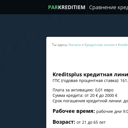
PAR
KREDITIEM
Сравнение кре
Ты здесь:
Начало
»
Кредитная линия
»
Kredit
Kreditsplus
к
редитная лини
ГПС (
годовая процентная ставка
): 16
Плата за активацию: 0,01 евро
Сумма кредита: от 20 € до 2000 €
Срок погашения кредитной линии: до
Рабочее время:
рабочие дни 9:0
Возраст:
от 21 до 65 лет