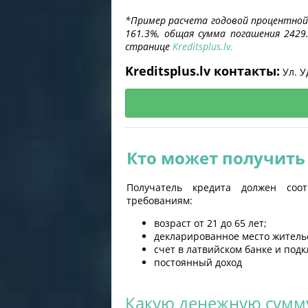
*
Пример расчета годовой процентной с
161.3%, общая сумма погашения 2429
странице
Kreditsplus.lv.
Kreditsplus.lv контакты:
Ул. У
Кто может получить 
Получатель кредита должен соо
требованиям:
возраст от 21 до 65 лет;
декларированное место жительс
счет в латвийском банке и под
постоянный доход
Какую денежную сумму