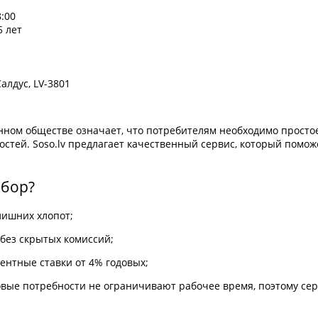
:00
5 лет
Салдус, LV-3801
нном обществе означает, что потребителям необходимо просто
стей. Soso.lv предлагает качественный сервис, который помож
.
ыбор?
 лишних хлопот;
 без скрытых комиссий;
ентные ставки от 4% годовых;
овые потребности не ограничивают рабочее время, поэтому сер