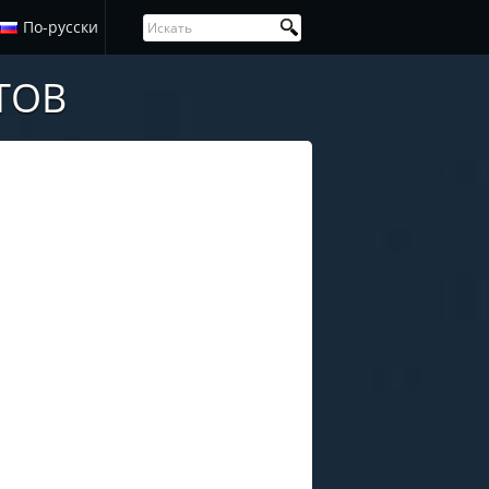
По-русски
ТОВ