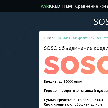
PAR
KREDITIEM
Сравнение кре
SO
Ты здесь:
Начало
»
TOP кредиты в интернет
SOSO объединение кред
Кредит:
до 15000 евро
Годовая процентная ставка (годова
Сумма кредита:
от €500 до €15000
Срок кредита:
от 360 дней до 7 лет