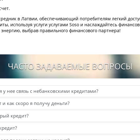
счет.
осредник в Латвии, обеспечивающий потребителям легкий дост
иты, используя услуги услугами Soso и наслаждайтесь финанс
и энергию, выбрав правильного финансового партнера!
ЧАСТО ЗАДАВАЕМЫЕ ВОПРОСЫ
кая у нее связь с небанковскими кредитами?
 и как скоро я получу деньги?
трый кредит?
кредит?