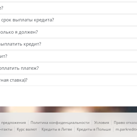
е?
 срок выплаты кредита?
колько я должен?
выплатить кредит?
ит?
 оплатить платеж?
ная ставка)?
|
|
|
 предложения
Политика конфиденциальности
Условия
Право отказ
|
|
|
|
нтакты
Курс валют
Кредиты в Литве
Кредиты в Польше
m.parkrediti