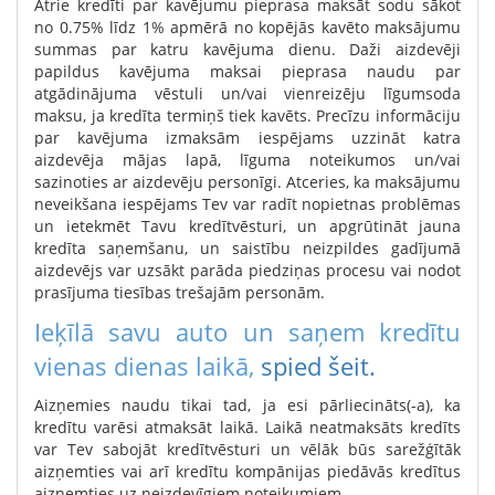
Ātrie kredīti par kavējumu pieprasa maksāt sodu sākot
no 0.75% līdz 1% apmērā no kopējās kavēto maksājumu
summas par katru kavējuma dienu. Daži aizdevēji
papildus kavējuma maksai pieprasa naudu par
atgādinājuma vēstuli un/vai vienreizēju līgumsoda
maksu, ja kredīta termiņš tiek kavēts. Precīzu informāciju
par kavējuma izmaksām iespējams uzzināt katra
aizdevēja mājas lapā, līguma noteikumos un/vai
sazinoties ar aizdevēju personīgi. Atceries, ka maksājumu
neveikšana iespējams Tev var radīt nopietnas problēmas
un ietekmēt Tavu kredītvēsturi, un apgrūtināt jauna
kredīta saņemšanu, un saistību neizpildes gadījumā
aizdevējs var uzsākt parāda piedziņas procesu vai nodot
prasījuma tiesības trešajām personām.
Ieķīlā savu auto un saņem kredītu
vienas dienas laikā,
spied šeit.
Aizņemies naudu tikai tad, ja esi pārliecināts(-a), ka
kredītu varēsi atmaksāt laikā. Laikā neatmaksāts kredīts
var Tev sabojāt kredītvēsturi un vēlāk būs sarežģītāk
aizņemties vai arī kredītu kompānijas piedāvās kredītus
aizņemties uz neizdevīgiem noteikumiem.