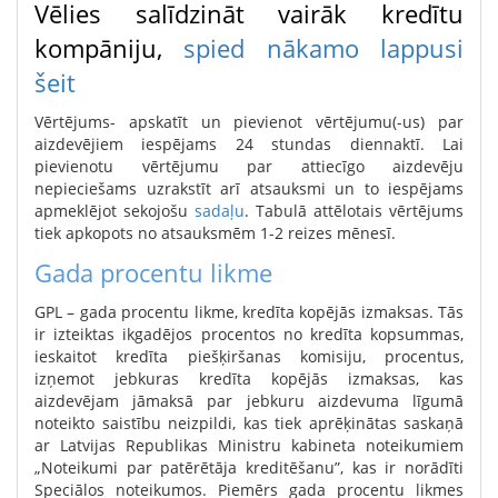
Vēlies salīdzināt vairāk kredītu
kompāniju,
spied nākamo lappusi
šeit
Vērtējums- apskatīt un pievienot vērtējumu(-us) par
aizdevējiem iespējams 24 stundas diennaktī. Lai
pievienotu vērtējumu par attiecīgo aizdevēju
nepieciešams uzrakstīt arī atsauksmi un to iespējams
apmeklējot sekojošu
sadaļu
. Tabulā attēlotais vērtējums
tiek apkopots no atsauksmēm 1-2 reizes mēnesī.
Gada procentu likme
GPL – gada procentu likme, kredīta kopējās izmaksas. Tās
ir izteiktas ikgadējos procentos no kredīta kopsummas,
ieskaitot kredīta piešķiršanas komisiju, procentus,
izņemot jebkuras kredīta kopējās izmaksas, kas
aizdevējam jāmaksā par jebkuru aizdevuma līgumā
noteikto saistību neizpildi, kas tiek aprēķinātas saskaņā
ar Latvijas Republikas Ministru kabineta noteikumiem
„Noteikumi par patērētāja kreditēšanu”, kas ir norādīti
Speciālos noteikumos. Piemērs gada procentu likmes