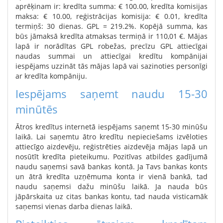
aprēķinam ir: kredīta summa: € 100.00, kredīta komisijas
maksa: € 10.00, reģistrācijas komisija: € 0.01, kredīta
termiņš: 30 dienas. GPL = 219.2%. Kopējā summa, kas
būs jāmaksā kredīta atmaksas termiņā ir 110,01 €. Mājas
lapā ir norādītas GPL robežas, precīzu GPL attiecīgai
naudas summai un attiecīgai kredītu kompānijai
iespējams uzzināt tās mājas lapā vai sazinoties personīgi
ar kredīta kompāniju.
Iespējams saņemt naudu 15-30
minūtēs
Ātros kredītus internetā iespējams saņemt 15-30 minūšu
laikā. Lai saņemtu ātro kredītu nepieciešams izvēloties
attiecīgo aizdevēju, reģistrēties aizdevēja mājas lapā un
nosūtīt kredīta pieteikumu. Pozitīvas atbildes gadījumā
naudu saņemsi savā bankas kontā. Ja Tavs bankas konts
un ātrā kredīta uzņēmuma konta ir vienā bankā, tad
naudu saņemsi dažu minūšu laikā. Ja nauda būs
jāpārskaita uz citas bankas kontu, tad nauda visticamāk
saņemsi vienas darba dienas laikā.