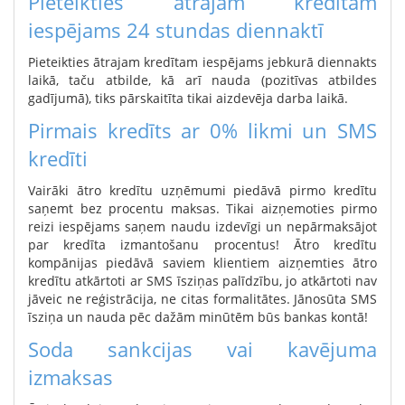
Pieteikties ātrajam kredītam
iespējams 24 stundas diennaktī
Pieteikties ātrajam kredītam iespējams jebkurā diennakts
laikā, taču atbilde, kā arī nauda (pozitīvas atbildes
gadījumā), tiks pārskaitīta tikai aizdevēja darba laikā.
Pirmais kredīts ar 0% likmi un SMS
kredīti
Vairāki ātro kredītu uzņēmumi piedāvā pirmo kredītu
saņemt bez procentu maksas. Tikai aizņemoties pirmo
reizi iespējams saņem naudu izdevīgi un nepārmaksājot
par kredīta izmantošanu procentus! Ātro kredītu
kompānijas piedāvā saviem klientiem aizņemties ātro
kredītu atkārtoti ar SMS īsziņas palīdzību, jo atkārtoti nav
jāveic ne reģistrācija, ne citas formalitātes. Jānosūta SMS
īsziņa un nauda pēc dažām minūtēm būs bankas kontā!
Soda sankcijas vai kavējuma
izmaksas