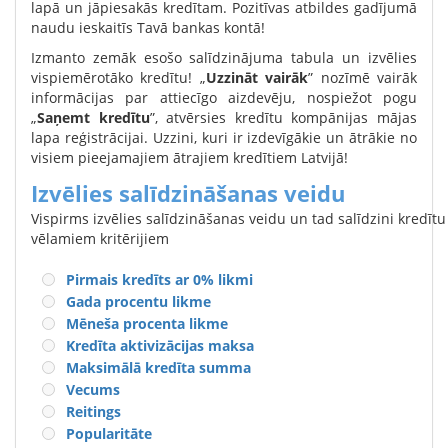
lapā un jāpiesakās kredītam. Pozitīvas atbildes gadījumā
naudu ieskaitīs Tavā bankas kontā!
Izmanto zemāk esošo salīdzinājuma tabula un izvēlies
vispiemērotāko kredītu! „
Uzzināt vairāk
” nozīmē vairāk
informācijas par attiecīgo aizdevēju, nospiežot pogu
„
Saņemt kredītu
”, atvērsies kredītu kompānijas mājas
lapa reģistrācijai. Uzzini, kuri ir izdevīgākie un ātrākie no
visiem pieejamajiem ātrajiem kredītiem Latvijā!
Izvēlies salīdzināšanas veidu
Vispirms izvēlies salīdzināšanas veidu un tad salīdzini kredīt
vēlamiem kritērijiem
Pirmais kredīts ar 0% likmi
Gada procentu likme
Mēneša procenta likme
Kredīta aktivizācijas maksa
Maksimālā kredīta summa
Vecums
Reitings
Popularitāte