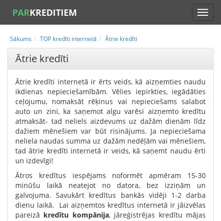
PAR
KREDITIEM
Sākums
TOP kredīti internetā
Ātrie kredīti
Ātrie kredīti
Ātrie kredīti internetā ir ērts veids, kā aizņemties naudu
ikdienas nepieciešamībām. Vēlies iepirkties, iegādāties
ceļojumu, nomaksāt rēķinus vai nepieciešams salabot
auto un zini, ka saņemot algu varēsi aizņemto kredītu
atmaksāt- tad neliels aizdevums uz dažām dienām līdz
dažiem mēnešiem var būt risinājums. Ja nepieciešama
neliela naudas summa uz dažām nedēļām vai mēnešiem,
tad ātrie kredīti internetā ir veids, kā saņemt naudu ērti
un izdevīgi!
Ātros kredītus iespējams noformēt apmēram 15-30
minūšu laikā neatejot no datora, bez izziņām un
galvojuma. Savukārt kredītus bankās vidēji 1-2 darba
dienu laikā. Lai aizņemtos kredītus internetā ir jāizvēlas
pareizā
kredītu kompānija
, jāreģistrējas kredītu mājas