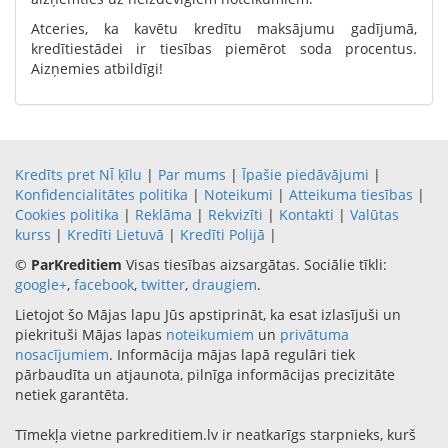
Atceries, ka kavētu kredītu maksājumu gadījumā,
kredītiestādei ir tiesības piemērot soda procentus.
Aizņemies atbildīgi!
Kredīts pret NĪ ķīlu
|
Par mums
|
Īpašie piedāvājumi
|
Konfidencialitātes politika
|
Noteikumi
|
Atteikuma tiesības
|
Cookies politika
|
Reklāma
|
Rekvizīti
|
Kontakti
|
Valūtas
kurss
|
Kredīti Lietuvā
|
Kredīti Polijā
|
©
ParKreditiem
Visas tiesības aizsargātas. Sociālie tīkli:
google+
,
facebook
,
twitter
,
draugiem
.
Lietojot šo Mājas lapu Jūs apstiprināt, ka esat izlasījuši un
piekrituši Mājas lapas
noteikumiem
un
privātuma
nosacījumiem
. Informācija mājas lapā regulāri tiek
pārbaudīta un atjaunota, pilnīga informācijas precizitāte
netiek garantēta.
Tīmekļa vietne parkreditiem.lv ir neatkarīgs starpnieks, kurš