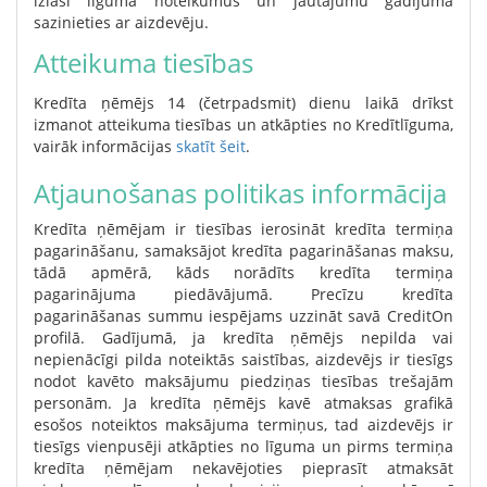
izlasi līguma noteikumus un jautājumu gadījumā
sazinieties ar aizdevēju.
Atteikuma tiesības
Kredīta ņēmējs 14 (četrpadsmit) dienu laikā drīkst
izmanot atteikuma tiesības un atkāpties no Kredītlīguma,
vairāk informācijas
skatīt šeit
.
Atjaunošanas politikas informācija
Kredīta ņēmējam ir tiesības ierosināt kredīta termiņa
pagarināšanu, samaksājot kredīta pagarināšanas maksu,
tādā apmērā, kāds norādīts kredīta termiņa
pagarinājuma piedāvājumā. Precīzu kredīta
pagarināšanas summu iespējams uzzināt savā CreditOn
profilā. Gadījumā, ja kredīta ņēmējs nepilda vai
nepienācīgi pilda noteiktās saistības, aizdevējs ir tiesīgs
nodot kavēto maksājumu piedziņas tiesības trešajām
personām. Ja kredīta ņēmējs kavē atmaksas grafikā
esošos noteiktos maksājuma termiņus, tad aizdevējs ir
tiesīgs vienpusēji atkāpties no līguma un pirms termiņa
kredīta ņēmējam nekavējoties pieprasīt atmaksāt