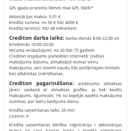
GPL (gada procentu likme): max GPL 366%*
Aktivizācijas maksa: 0.01 €
Kredīta summa: no 50 € līdz 4000 €
Kredīta termiņš: līdz 48 mēnešiem
Crediton darba laiks:
darba dienās 8:00-22:00 un
brīvdienās 10:00-20:00
Vecuma ierobežojumi: no 20 līdz 75 gadiem
Crediton iespējams pieteikties internetā: izvēlies
maksājuma datumu, atmaksājot vismaz vienu
maksājumu, vari izņemt naudu līdz piešķirtajam limitam
bez atkārtotas izvērtēšanas.
Crediton pagarināšana:
aizdevuma atmaksas
jāveic saskaņā ar atmaksas grafiku. Ja tiek kavēts
maksājums, līgumsods 1% no kopējās kavēto maksājuma
summas, par katru kavējuma dienu.
Kredīta saņemšanas laiks: 20 min
Licence: ir
Kredīta saņemšanas kārtība: reģistrācija > aktivizācijas
maksa no sava bankas konta > kredīta pieteikums