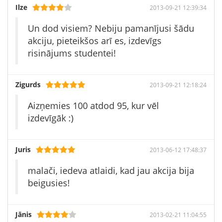
Ilze
2013-09-21 12:39:34
Un dod visiem? Nebiju pamanījusi šādu
akciju, pieteikšos arī es, izdevīgs
risinājums studentei!
Zigurds
2013-09-21 12:18:24
Aizņemies 100 atdod 95, kur vēl
izdevīgāk :)
Juris
2013-06-12 17:48:37
malači, iedeva atlaidi, kad jau akcija bija
beigusies!
Jānis
2013-02-21 11:04:55