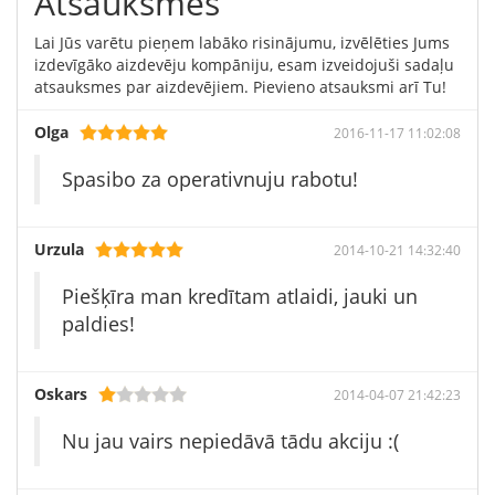
Atsauksmes
Lai Jūs varētu pieņem labāko risinājumu, izvēlēties Jums
izdevīgāko aizdevēju kompāniju, esam izveidojuši sadaļu
atsauksmes par aizdevējiem. Pievieno atsauksmi arī Tu!
Olga
2016-11-17 11:02:08
Spasibo za operativnuju rabotu!
Urzula
2014-10-21 14:32:40
Piešķīra man kredītam atlaidi, jauki un
paldies!
Oskars
2014-04-07 21:42:23
Nu jau vairs nepiedāvā tādu akciju :(