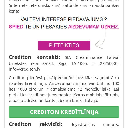
(internets, telefoniski, sms) > atbilde sms > nauda bankas
kontā
Crediton kontakti:
SIA Creamfinance Latvia,
Uriekstes iela 2a-24, Rīga, LV-1005, T. 27250001,
info@crediton.lv
Crediton piedāvā privātpersonām bez ķīlas saņemt ātru
naudas kredītlīniju. Aizdevuma summa var būt no 100
līdz 1000 eiro un ir atmaksājama 12 mēnešu laikā. Lai
pieteiktos kredītam, Jums nepieciešams mobilais tālrunis,
e-pasta adrese un konts jebkurā bankā Latvijā.
CREDITON KREDĪTLĪNIJA
Crediton rekvizīti:
Reģistrācijas numurs: