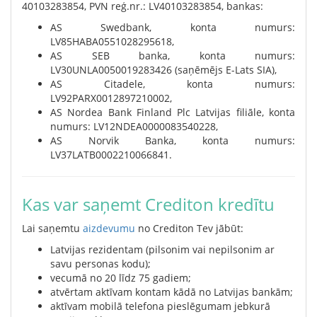
40103283854, PVN reģ.nr.: LV40103283854, bankas:
AS Swedbank, konta numurs:
LV85HABA0551028295618,
AS SEB banka, konta numurs:
LV30UNLA0050019283426 (saņēmējs E-Lats SIA),
AS Citadele, konta numurs:
LV92PARX0012897210002,
AS Nordea Bank Finland Plc Latvijas filiāle, konta
numurs: LV12NDEA0000083540228,
AS Norvik Banka, konta numurs:
LV37LATB0002210066841.
Kas var saņemt Crediton kredītu
Lai saņemtu
aizdevumu
no Crediton Tev jābūt:
Latvijas rezidentam (pilsonim vai nepilsonim ar
savu personas kodu);
vecumā no 20 līdz 75 gadiem;
atvērtam aktīvam kontam kādā no Latvijas bankām;
aktīvam mobilā telefona pieslēgumam jebkurā