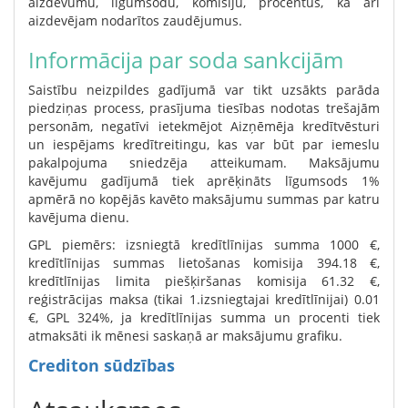
aizdevumu, līgumsodu, komisiju, procentus, kā arī
aizdevējam nodarītos zaudējumus.
Informācija par soda sankcijām
Saistību neizpildes gadījumā var tikt uzsākts parāda
piedziņas process, prasījuma tiesības nodotas trešajām
personām, negatīvi ietekmējot Aizņēmēja kredītvēsturi
un iespējams kredītreitingu, kas var būt par iemeslu
pakalpojuma sniedzēja atteikumam. Maksājumu
kavējumu gadījumā tiek aprēķināts līgumsods 1%
apmērā no kopējās kavēto maksājumu summas par katru
kavējuma dienu.
GPL piemērs: izsniegtā kredītlīnijas summa 1000 €,
kredītlīnijas summas lietošanas komisija 394.18 €,
kredītlīnijas limita piešķiršanas komisija 61.32 €,
reģistrācijas maksa (tikai 1.izsniegtajai kredītlīnijai) 0.01
€, GPL 324%, ja kredītlīnijas summa un procenti tiek
atmaksāti ik mēnesi saskaņā ar maksājumu grafiku.
Crediton sūdzības