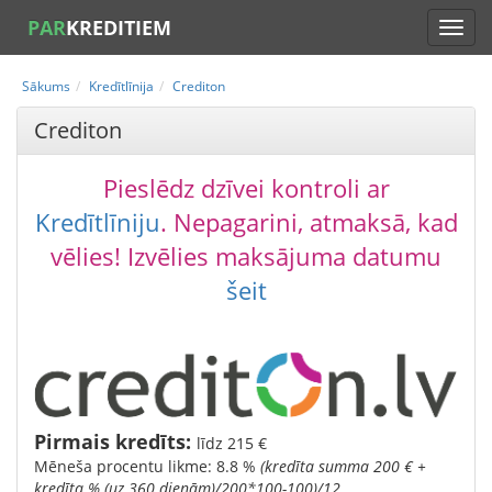
PAR
KREDITIEM
Sākums
Kredītlīnija
Crediton
Crediton
Pieslēdz dzīvei kontroli ar
Kredītlīniju
. Nepagarini, atmaksā, kad
vēlies! Izvēlies maksājuma datumu
šeit
Pirmais kredīts:
līdz 215 €
Mēneša procentu likme: 8.8 %
(kredīta summa 200 € +
kredīta % (uz 360 dienām)/200*100-100)/12