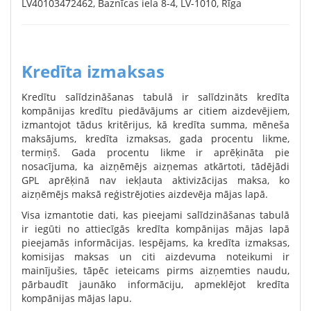
LV40103472462, Baznīcas iela 8-4, LV-1010, Rīga
Kredīta izmaksas
Kredītu salīdzināšanas tabulā ir salīdzināts kredīta
kompānijas kredītu piedāvājums ar citiem aizdevējiem,
izmantojot tādus kritērijus, kā kredīta summa, mēneša
maksājums, kredīta izmaksas, gada procentu likme,
termiņš. Gada procentu likme ir aprēķināta pie
nosacījuma, ka aizņēmējs aizņemas atkārtoti, tādējādi
GPL aprēķinā nav iekļauta aktivizācijas maksa, ko
aizņēmējs maksā reģistrējoties aizdevēja mājas lapā.
Visa izmantotie dati, kas pieejami salīdzināšanas tabulā
ir iegūti no attiecīgās kredīta kompānijas mājas lapā
pieejamās informācijas. Iespējams, ka kredīta izmaksas,
komisijas maksas un citi aizdevuma noteikumi ir
mainījušies, tāpēc ieteicams pirms aizņemties naudu,
pārbaudīt jaunāko informāciju, apmeklējot kredīta
kompānijas mājas lapu.