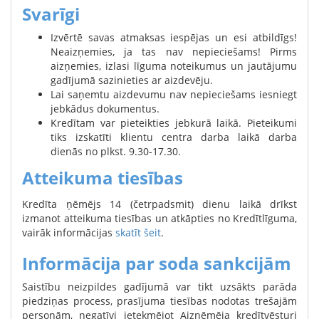
Svarīgi
Izvērtē savas atmaksas iespējas un esi atbildīgs!
Neaizņemies, ja tas nav nepieciešams! Pirms
aizņemies, izlasi līguma noteikumus un jautājumu
gadījumā sazinieties ar aizdevēju.
Lai saņemtu aizdevumu nav nepieciešams iesniegt
jebkādus dokumentus.
Kredītam var pieteikties jebkurā laikā. Pieteikumi
tiks izskatīti klientu centra darba laikā darba
dienās no plkst. 9.30-17.30.
Atteikuma tiesības
Kredīta ņēmējs 14 (četrpadsmit) dienu laikā drīkst
izmanot atteikuma tiesības un atkāpties no Kredītlīguma,
vairāk informācijas
skatīt šeit
.
Informācija par soda sankcijām
Saistību neizpildes gadījumā var tikt uzsākts parāda
piedziņas process, prasījuma tiesības nodotas trešajām
personām, negatīvi ietekmējot Aizņēmēja kredītvēsturi