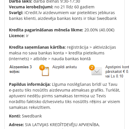
Darba laiks:
darba dienās 9:30-17:30
Vecuma ierobežojumi:
no 21 līdz 60 gadiem
Svarīgi:
iCredit.lv aizdevumiem var pieteikties jebkuras
bankas klienti, aizdevēja bankas konts ir tikai Swedbank
Kredīta pagarināšanas mēneša likme:
20.00% (40.00€)
Licence:
ir
Kredīta saņemšanas kārtība:
reģistrācija > aktivizācijas
maksa no sava bankas konta > kredīta pieteikums
(internets) > atbilde > nauda bankas kontā
Papildus informācija:
Līguma noslēgšanas brīdī uz Tavu
e-pastu tiks nosūtīts aizdevuma atmaksas grafiks. Turklāt,
aptuveni nedēļu pirms samaksas termiņa uz Tevis
norādīto faktisko dzīvesvietu tiks nosūtīts rēķins ar visiem
samaksas rekvizītiem.
Konti:
Swedbank
Adrese:
SIA LATVIJAS KREDĪTDEVĒJU APVIENĪBA,