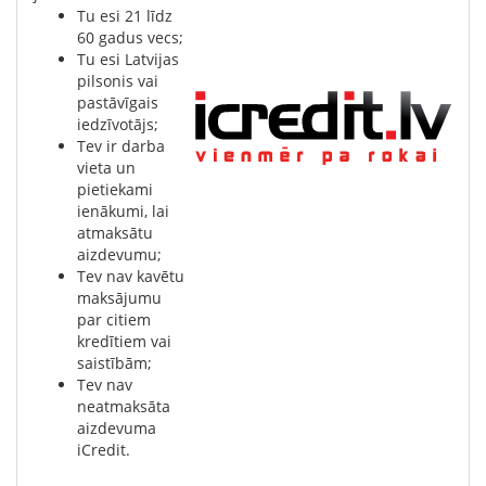
Tu esi 21 līdz
60 gadus vecs;
Tu esi Latvijas
pilsonis vai
pastāvīgais
iedzīvotājs;
Tev ir darba
vieta un
pietiekami
ienākumi, lai
atmaksātu
aizdevumu;
Tev nav kavētu
maksājumu
par citiem
kredītiem vai
saistībām;
Tev nav
neatmaksāta
aizdevuma
iCredit.