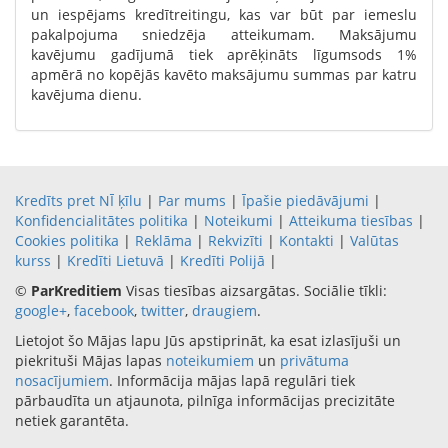
un iespējams kredītreitingu, kas var būt par iemeslu
pakalpojuma sniedzēja atteikumam. Maksājumu
kavējumu gadījumā tiek aprēķināts līgumsods 1%
apmērā no kopējās kavēto maksājumu summas par katru
kavējuma dienu.
Kredīts pret NĪ ķīlu
|
Par mums
|
Īpašie piedāvājumi
|
Konfidencialitātes politika
|
Noteikumi
|
Atteikuma tiesības
|
Cookies politika
|
Reklāma
|
Rekvizīti
|
Kontakti
|
Valūtas
kurss
|
Kredīti Lietuvā
|
Kredīti Polijā
|
©
ParKreditiem
Visas tiesības aizsargātas. Sociālie tīkli:
google+
,
facebook
,
twitter
,
draugiem
.
Lietojot šo Mājas lapu Jūs apstiprināt, ka esat izlasījuši un
piekrituši Mājas lapas
noteikumiem
un
privātuma
nosacījumiem
. Informācija mājas lapā regulāri tiek
pārbaudīta un atjaunota, pilnīga informācijas precizitāte
netiek garantēta.