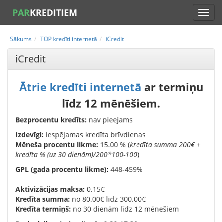
PAR
KREDITIEM
Sākums
TOP kredīti internetā
iCredit
iCredit
Ātrie kredīti internetā
ar termiņu
līdz 12 mēnēšiem.
Bezprocentu kredīts:
nav pieejams
Izdevīgi:
iespējamas kredīta brīvdienas
Mēneša procentu likme:
15.00 % (
kredīta summa 200€ +
kredīta % (uz 30 dienām)/200*100-100
)
GPL (gada procentu likme):
448-459%
Aktivizācijas maksa:
0.15€
Kredīta summa:
no 80.00€ līdz 300.00€
Kredīta termiņš:
no 30 dienām līdz 12 mēnešiem