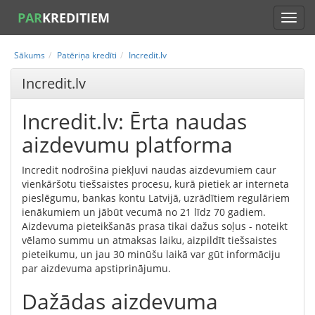
PAR
KREDITIEM
Sākums
Patēriņa kredīti
Incredit.lv
Incredit.lv
Incredit.lv: Ērta naudas
aizdevumu platforma
Incredit nodrošina piekļuvi naudas aizdevumiem caur
vienkāršotu tiešsaistes procesu, kurā pietiek ar interneta
pieslēgumu, bankas kontu Latvijā, uzrādītiem regulāriem
ienākumiem un jābūt vecumā no 21 līdz 70 gadiem.
Aizdevuma pieteikšanās prasa tikai dažus soļus - noteikt
vēlamo summu un atmaksas laiku, aizpildīt tiešsaistes
pieteikumu, un jau 30 minūšu laikā var gūt informāciju
par aizdevuma apstiprinājumu.
Dažādas aizdevuma