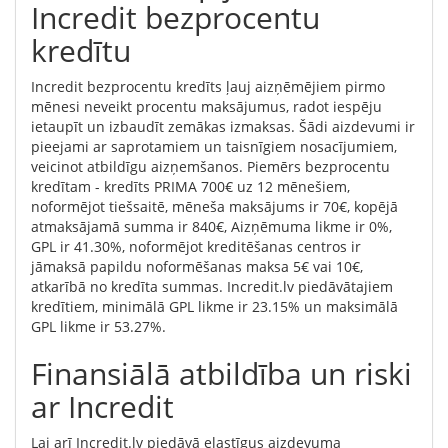
Incredit bezprocentu
kredītu
Incredit bezprocentu kredīts ļauj aizņēmējiem pirmo
mēnesi neveikt procentu maksājumus, radot iespēju
ietaupīt un izbaudīt zemākas izmaksas. Šādi aizdevumi ir
pieejami ar saprotamiem un taisnīgiem nosacījumiem,
veicinot atbildīgu aizņemšanos. Piemērs bezprocentu
kredītam - kredīts PRIMA 700€ uz 12 mēnešiem,
noformējot tiešsaitē, mēneša maksājums ir 70€, kopējā
atmaksājamā summa ir 840€, Aizņēmuma likme ir 0%,
GPL ir 41.30%, noformējot kreditēšanas centros ir
jāmaksā papildu noformēšanas maksa 5€ vai 10€,
atkarībā no kredīta summas. Incredit.lv piedāvātajiem
kredītiem, minimālā GPL likme ir 23.15% un maksimālā
GPL likme ir 53.27%.
Finansiālā atbildība un riski
ar Incredit
Lai arī Incredit.lv piedāvā elastīgus aizdevuma