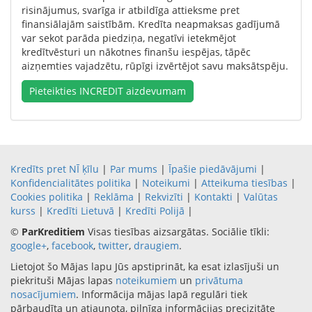
risinājumus, svarīga ir atbildīga attieksme pret
finansiālajām saistībām. Kredīta neapmaksas gadījumā
var sekot parāda piedziņa, negatīvi ietekmējot
kredītvēsturi un nākotnes finanšu iespējas, tāpēc
aizņemties vajadzētu, rūpīgi izvērtējot savu maksātspēju.
Pieteikties INCREDIT aizdevumam
Kredīts pret NĪ ķīlu
|
Par mums
|
Īpašie piedāvājumi
|
Konfidencialitātes politika
|
Noteikumi
|
Atteikuma tiesības
|
Cookies politika
|
Reklāma
|
Rekvizīti
|
Kontakti
|
Valūtas
kurss
|
Kredīti Lietuvā
|
Kredīti Polijā
|
©
ParKreditiem
Visas tiesības aizsargātas. Sociālie tīkli:
google+
,
facebook
,
twitter
,
draugiem
.
Lietojot šo Mājas lapu Jūs apstiprināt, ka esat izlasījuši un
piekrituši Mājas lapas
noteikumiem
un
privātuma
nosacījumiem
. Informācija mājas lapā regulāri tiek
pārbaudīta un atjaunota, pilnīga informācijas precizitāte