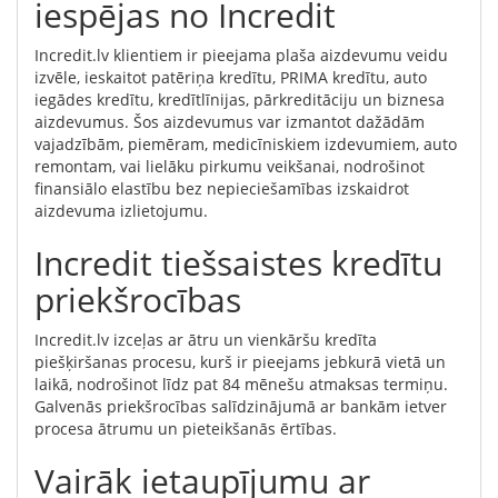
iespējas no Incredit
Incredit.lv klientiem ir pieejama plaša aizdevumu veidu
izvēle, ieskaitot patēriņa kredītu, PRIMA kredītu, auto
iegādes kredītu, kredītlīnijas, pārkreditāciju un biznesa
aizdevumus. Šos aizdevumus var izmantot dažādām
vajadzībām, piemēram, medicīniskiem izdevumiem, auto
remontam, vai lielāku pirkumu veikšanai, nodrošinot
finansiālo elastību bez nepieciešamības izskaidrot
aizdevuma izlietojumu.
Incredit tiešsaistes kredītu
priekšrocības
Incredit.lv izceļas ar ātru un vienkāršu kredīta
piešķiršanas procesu, kurš ir pieejams jebkurā vietā un
laikā, nodrošinot līdz pat 84 mēnešu atmaksas termiņu.
Galvenās priekšrocības salīdzinājumā ar bankām ietver
procesa ātrumu un pieteikšanās ērtības.
Vairāk ietaupījumu ar