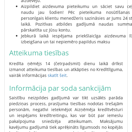
aizdevēju.
Aizpildiet aizdevuma pieteikumu un sāciet savu ce
naudu jau šodien! Pēc pieteikuma nosūtīšanas
personīgais klientu menedžeris sazināsies ar Jums 24 
laikā. Pozitīvas atbildes gadījumā naudas summa
pārskaitīta uz Jūsu kontu.
Jebkurā laikā iespējama priekšlaicīga aizdevuma l
izbeigšana un tai nepiemēro papildus maksu
Atteikuma tiesības
Kredīta ņēmējs 14 (četrpadsmit) dienu laikā drīkst
izmanot atteikuma tiesības un atkāpties no Kredītlīguma,
vairāk informācijas
skatīt šeit
.
Informācija par soda sankcijām
Saistību neizpildes gadījumā var tikt uzsākts parāda
piedziņas process, prasījuma tiesības nodotas trešajām
personām, negatīvi ietekmējot Aizņēmēja kredītvēsturi
un iespējams kredītreitingu, kas var būt par iemeslu
pakalpojuma sniedzēja atteikumam. Maksājumu
kavējumu gadījumā tiek aprēķināts līgumsods no kopējās