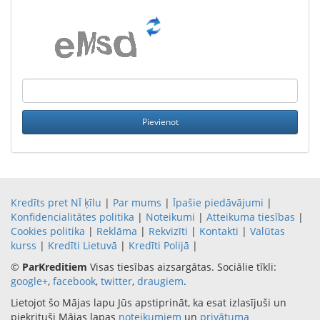
Kredīts pret NĪ ķīlu
|
Par mums
|
Īpašie piedāvājumi
|
Konfidencialitātes politika
|
Noteikumi
|
Atteikuma tiesības
|
Cookies politika
|
Reklāma
|
Rekvizīti
|
Kontakti
|
Valūtas
kurss
|
Kredīti Lietuvā
|
Kredīti Polijā
|
©
ParKreditiem
Visas tiesības aizsargātas. Sociālie tīkli:
google+
,
facebook
,
twitter
,
draugiem
.
Lietojot šo Mājas lapu Jūs apstiprināt, ka esat izlasījuši un
piekrituši Mājas lapas
noteikumiem
un
privātuma