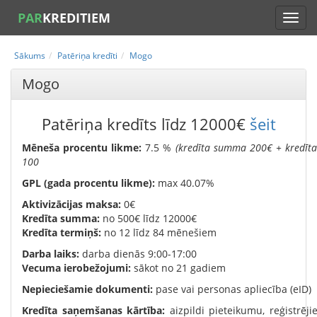
PAR
KREDITIEM
Sākums
Patēriņa kredīti
Mogo
Mogo
Patēriņa kredīts līdz 12000
€
šeit
Mēneša procentu likme:
7.5 %
(kredīta summa 200€ + kredīt
100
GPL (gada procentu likme):
max 40.07%
Aktivizācijas maksa:
0€
Kredīta summa:
no 500€ līdz 12000€
Kredīta termiņš:
no 12 līdz 84 mēnešiem
Darba laiks:
darba dienās 9:00-17:00
Vecuma ierobežojumi:
sākot no 21 gadiem
Nepieciešamie dokumenti:
pase vai personas apliecība (eID)
Kredīta saņemšanas kārtība:
aizpildi pieteikumu, reģistrē