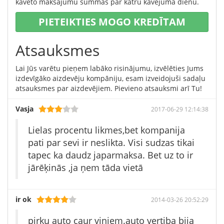
kavēto maksājumu summas par katru kavējuma dienu.
PIETEIKTIES MOGO KREDĪTAM
Atsauksmes
Lai Jūs varētu pieņem labāko risinājumu, izvēlēties Jums
izdevīgāko aizdevēju kompāniju, esam izveidojuši sadaļu
atsauksmes par aizdevējiem. Pievieno atsauksmi arī Tu!
Vasja
2017-06-29 12:14:38
Lielas procentu likmes,bet kompanija
pati par sevi ir neslikta. Visi sudzas tikai
tapec ka daudz japarmaksa. Bet uz to ir
jārēķinās ,ja ņem tāda vietā
ir ok
2014-03-26 20:52:29
pirku auto caur viniem.auto vertiba bija