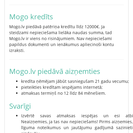
Mogo kredīts
Mogo.lv piedāvā patēriņa kredītu līdz 12000€. Ja
steidzami nepieciešama lielāka naudas summa, tad
Mogo.lv ir viens no risinājumiem. Nav nepieciešami
papildus dokumenti un ienākumus apliecinoši kontu
izraksti.
Mogo.lv piedāvā aizņemties
kredīta ņēmējam jābūt sasniegušam 21 gadu vecumu;
pieteikties kredītam iespējams internetā;
atmaksas termiņš no 12 līdz 84 mēnešiem.
Svarīgi
Izvērtē savas atmaksas iespējas un esi atbil
Neaizņemies, ja tas nav nepieciešams! Pirms aizņemies, 
līguma noteikumus un jautājumu gadījumā sazinieti