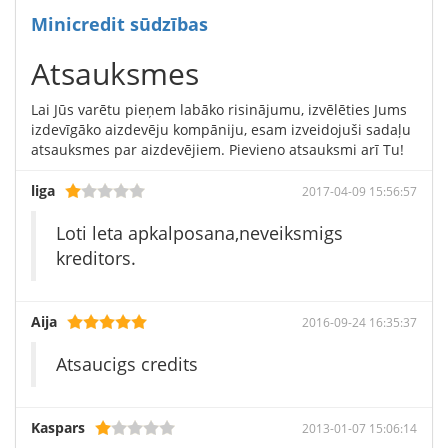
Minicredit sūdzības
Atsauksmes
Lai Jūs varētu pieņem labāko risinājumu, izvēlēties Jums
izdevīgāko aizdevēju kompāniju, esam izveidojuši sadaļu
atsauksmes par aizdevējiem. Pievieno atsauksmi arī Tu!
liga
2017-04-09 15:56:57
Loti leta apkalposana,neveiksmigs
kreditors.
Aija
2016-09-24 16:35:37
Atsaucigs credits
Kaspars
2013-01-07 15:06:14