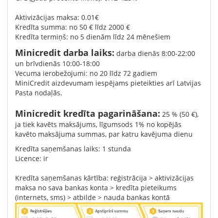
Aktivizācijas maksa: 0.01€
Kredīta summa: no 50 € līdz 2000 €
Kredīta termiņš: no 5 dienām līdz 24 mēnešiem
Minicredit darba laiks:
darba dienās 8:00-22:00
un brīvdienās 10:00-18:00
Vecuma ierobežojumi: no 20 līdz 72 gadiem
MiniCredit aizdevumam iespējams pieteikties arī Latvijas
Pasta nodaļās.
Minicredit kredīta pagarināšana:
25 % (50 €),
ja tiek kavēts maksājums, līgumsods 1% no kopējās
kavēto maksājuma summas, par katru kavējuma dienu
Kredīta saņemšanas laiks: 1 stunda
Licence: ir
Kredīta saņemšanas kārtība: reģistrācija > aktivizācijas
maksa no sava bankas konta > kredīta pieteikums
(internets, sms) > atbilde > nauda bankas kontā