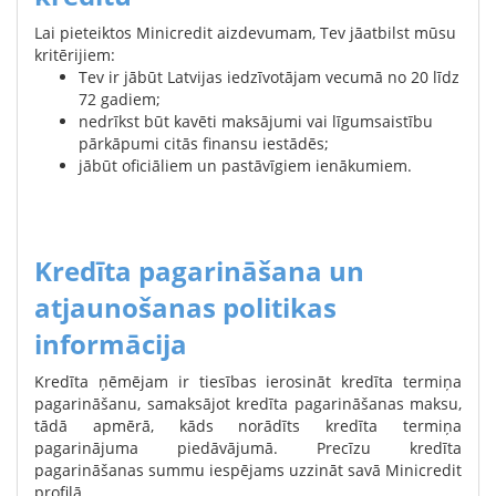
Lai pieteiktos Minicredit aizdevumam, Tev jāatbilst mūsu
kritērijiem:
Tev ir jābūt Latvijas iedzīvotājam vecumā no 20 līdz
72 gadiem;
nedrīkst būt kavēti maksājumi vai līgumsaistību
pārkāpumi citās finansu iestādēs;
jābūt oficiāliem un pastāvīgiem ienākumiem.
Kredīta pagarināšana un
atjaunošanas politikas
informācija
Kredīta ņēmējam ir tiesības ierosināt kredīta termiņa
pagarināšanu, samaksājot kredīta pagarināšanas maksu,
tādā apmērā, kāds norādīts kredīta termiņa
pagarinājuma piedāvājumā. Precīzu kredīta
pagarināšanas summu iespējams uzzināt savā Minicredit
profilā.