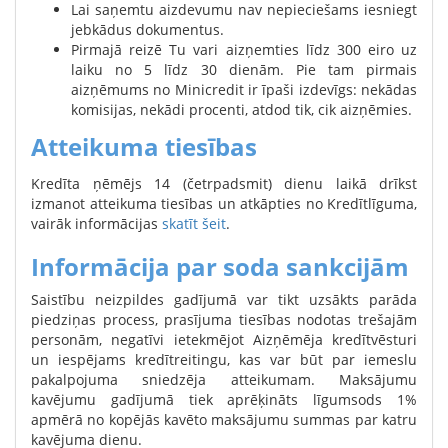
Lai saņemtu aizdevumu nav nepieciešams iesniegt
jebkādus dokumentus.
Pirmajā reizē Tu vari aizņemties līdz 300 eiro uz
laiku no 5 līdz 30 dienām. Pie tam pirmais
aizņēmums no Minicredit ir īpaši izdevīgs: nekādas
komisijas, nekādi procenti, atdod tik, cik aizņēmies.
Atteikuma tiesības
Kredīta ņēmējs 14 (četrpadsmit) dienu laikā drīkst
izmanot atteikuma tiesības un atkāpties no Kredītlīguma,
vairāk informācijas
skatīt šeit
.
Informācija par soda sankcijām
Saistību neizpildes gadījumā var tikt uzsākts parāda
piedziņas process, prasījuma tiesības nodotas trešajām
personām, negatīvi ietekmējot Aizņēmēja kredītvēsturi
un iespējams kredītreitingu, kas var būt par iemeslu
pakalpojuma sniedzēja atteikumam. Maksājumu
kavējumu gadījumā tiek aprēķināts līgumsods 1%
apmērā no kopējās kavēto maksājumu summas par katru
kavējuma dienu.