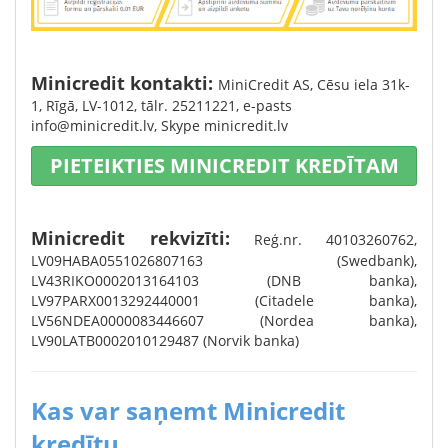
Minicredit kontakti:
MiniCredit AS, Cēsu iela 31k-
1, Rīgā, LV-1012, tālr. 25211221, e-pasts
info@minicredit.lv
, Skype minicredit.lv
PIETEIKTIES MINICREDIT KREDĪTAM
Minicredit rekvizīti:
Reģ.nr. 40103260762,
LV09HABA0551026807163 (Swedbank),
LV43RIKO0002013164103 (DNB banka),
LV97PARX0013292440001 (Citadele banka),
LV56NDEA0000083446607 (Nordea banka),
LV90LATB0002010129487 (Norvik banka)
Kas var saņemt Minicredit
kredītu