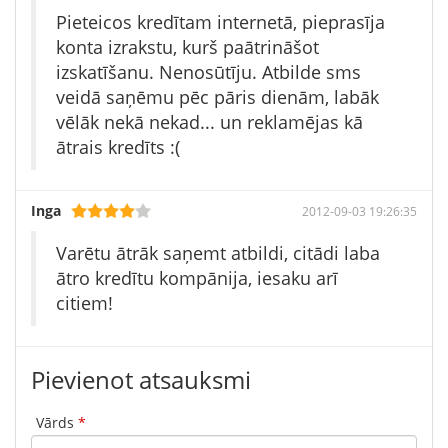
Pieteicos kredītam internetā, pieprasīja
konta izrakstu, kurš paātrināšot
izskatīšanu. Nenosūtīju. Atbilde sms
veidā saņēmu pēc pāris dienām, labāk
vēlāk nekā nekad... un reklamējas kā
ātrais kredīts :(
Inga
2012-09-03 19:26:35
Varētu ātrāk saņemt atbildi, citādi laba
ātro kredītu kompānija, iesaku arī
citiem!
Pievienot atsauksmi
Vārds
*