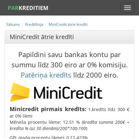
PAR
KREDITIEM
Sākums
Kredītlīnija
MiniCredit ātrie kredīti
MiniCredit ātrie kredīti
Papildini savu bankas kontu par
summu līdz 300 eiro ar 0% komisiju.
Patēriņa kredīts
līdz 2000 eiro.
Minicredit pirmais kredīts:
1.kredīts līdz 300 €
ar 0% likmi
Mēneša procentu likme: 12.51 % (
kredīta summa 200€ +
kredīta % (uz 30 dienām)/200*100-100
)
GPL (gada procentu likme): 0.12-423%