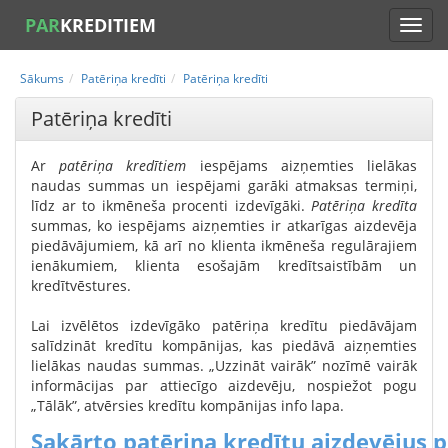
PAR
KREDITIEM
Sākums
Patēriņa kredīti
Patēriņa kredīti
Patēriņa kredīti
Ar
patēriņa kredītiem
iespējams aizņemties lielākas
naudas summas un iespējami garāki atmaksas termiņi,
līdz ar to ikmēneša procenti izdevīgāki.
Patēriņa kredīta
summas, ko iespējams aizņemties ir atkarīgas aizdevēja
piedāvājumiem, kā arī no klienta ikmēneša regulārajiem
ienākumiem, klienta esošajām kredītsaistībām un
kredītvēstures.
Lai izvēlētos izdevīgāko patēriņa kredītu piedāvājam
salīdzināt kredītu kompānijas, kas piedāvā aizņemties
lielākas naudas summas. „Uzzināt vairāk” nozīmē vairāk
informācijas par attiecīgo aizdevēju, nospiežot pogu
„Tālāk”, atvērsies kredītu kompānijas info lapa.
Sakārto patēriņa kredītu aizdevējus p