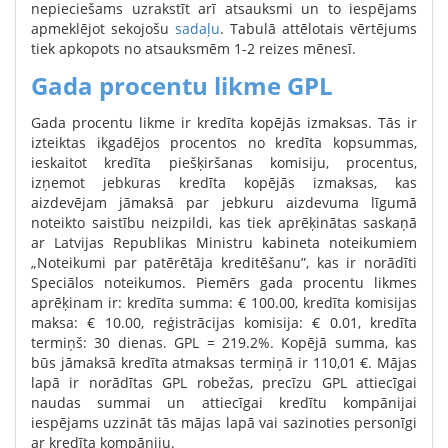
nepieciešams uzrakstīt arī atsauksmi un to iespējams
apmeklējot sekojošu
sadaļu
. Tabulā attēlotais vērtējums
tiek apkopots no atsauksmēm 1-2 reizes mēnesī.
Gada procentu likme GPL
Gada procentu likme ir kredīta kopējās izmaksas. Tās ir
izteiktas ikgadējos procentos no kredīta kopsummas,
ieskaitot kredīta piešķiršanas komisiju, procentus,
izņemot jebkuras kredīta kopējās izmaksas, kas
aizdevējam jāmaksā par jebkuru aizdevuma līgumā
noteikto saistību neizpildi, kas tiek aprēķinātas saskaņā
ar Latvijas Republikas Ministru kabineta noteikumiem
„Noteikumi par patērētāja kreditēšanu”, kas ir norādīti
Speciālos noteikumos. Piemērs gada procentu likmes
aprēķinam ir: kredīta summa: € 100.00, kredīta komisijas
maksa: € 10.00, reģistrācijas komisija: € 0.01, kredīta
termiņš: 30 dienas. GPL = 219.2%. Kopējā summa, kas
būs jāmaksā kredīta atmaksas termiņā ir 110,01 €. Mājas
lapā ir norādītas GPL robežas, precīzu GPL attiecīgai
naudas summai un attiecīgai kredītu kompānijai
iespējams uzzināt tās mājas lapā vai sazinoties personīgi
ar kredīta kompāniju.