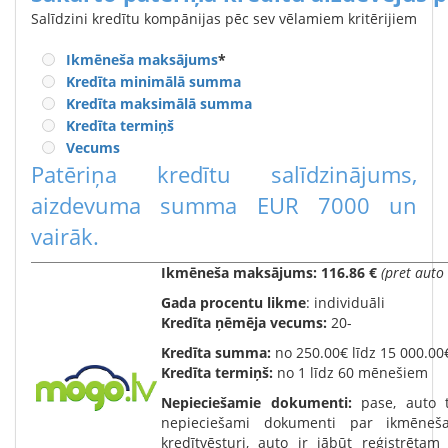
Salīdzini kredītu kompānijas pēc sev vēlamiem kritērijiem
Ikmēneša maksājums
*
Kredīta minimālā summa
Kredīta maksimālā summa
Kredīta termiņš
Vecums
Patēriņa kredītu salīdzinājums,
aizdevuma summa EUR 7000 un
vairāk.
Ikmēneša maksājums:
116.86 €
(pret auto 
Gada procentu likme
: individuāli
Kredīta ņēmēja vecums:
20-
Kredīta summa:
no 250.00€ līdz 15 000.00
Kredīta termiņš:
no 1 līdz 60 mēnešiem
Nepieciešamie dokumenti:
pase, auto 
nepieciešami dokumenti par ikmēneš
kredītvēsturi, auto ir jābūt reģistrēta