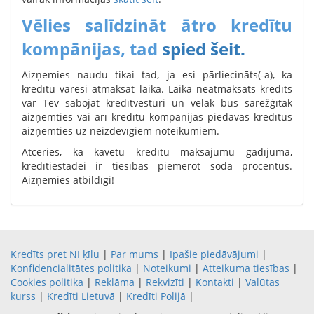
Vēlies salīdzināt ātro kredītu
kompānijas, tad
spied šeit.
Aizņemies naudu tikai tad, ja esi pārliecināts(-a), ka
kredītu varēsi atmaksāt laikā. Laikā neatmaksāts kredīts
var Tev sabojāt kredītvēsturi un vēlāk būs sarežģītāk
aizņemties vai arī kredītu kompānijas piedāvās kredītus
aizņemties uz neizdevīgiem noteikumiem.
Atceries, ka kavētu kredītu maksājumu gadījumā,
kredītiestādei ir tiesības piemērot soda procentus.
Aizņemies atbildīgi!
Kredīts pret NĪ ķīlu
|
Par mums
|
Īpašie piedāvājumi
|
Konfidencialitātes politika
|
Noteikumi
|
Atteikuma tiesības
|
Cookies politika
|
Reklāma
|
Rekvizīti
|
Kontakti
|
Valūtas
kurss
|
Kredīti Lietuvā
|
Kredīti Polijā
|