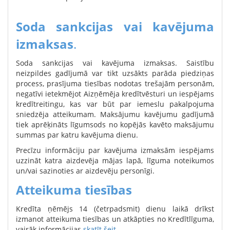
Soda sankcijas vai kavējuma
izmaksas
.
Soda sankcijas vai kavējuma izmaksas. Saistību
neizpildes gadījumā var tikt uzsākts parāda piedziņas
process, prasījuma tiesības nodotas trešajām personām,
negatīvi ietekmējot Aizņēmēja kredītvēsturi un iespējams
kredītreitingu, kas var būt par iemeslu pakalpojuma
sniedzēja atteikumam. Maksājumu kavējumu gadījumā
tiek aprēķināts līgumsods no kopējās kavēto maksājumu
summas par katru kavējuma dienu.
Precīzu informāciju par kavējuma izmaksām iespējams
uzzināt katra aizdevēja mājas lapā, līguma noteikumos
un/vai sazinoties ar aizdevēju personīgi.
Atteikuma tiesības
Kredīta ņēmējs 14 (četrpadsmit) dienu laikā drīkst
izmanot atteikuma tiesības un atkāpties no Kredītlīguma,
vairāk informācijas
skatīt šeit
.