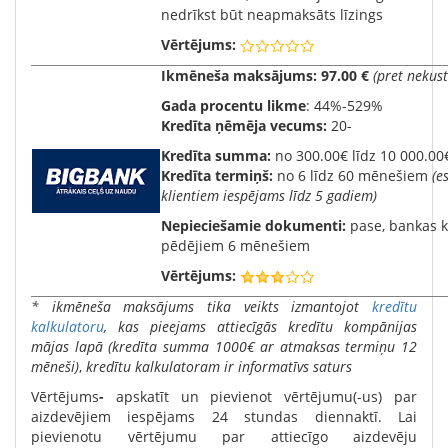
nedrīkst būt neapmaksāts līzings
Vērtējums:
Ikmēneša maksājums:
97.00 €
(pret neku
Gada procentu likme
: 44%-529%
Kredīta ņēmēja vecums:
20-
Kredīta summa:
no 300.00€ līdz 10 000.00
Kredīta termiņš:
no 6 līdz 60 mēnešiem
(e
klientiem iespējams līdz 5 gadiem)
Nepieciešamie dokumenti:
pase, bankas k
pēdējiem 6 mēnešiem
Vērtējums:
* ikmēneša maksājums tika veikts izmantojot
kredītu
kalkulatoru
, kas pieejams attiecīgās kredītu kompānijas
mājas lapā
(
kredīta summa 1000€ ar atmaksas termiņu 12
mēneši)
,
kredītu kalkulatoram ir informatīvs saturs
Vērtējums
-
apskatīt un pievienot vērtējumu(-us) par
aizdevējiem iespējams 24 stundas diennaktī. Lai
pievienotu vērtējumu par attiecīgo aizdevēju