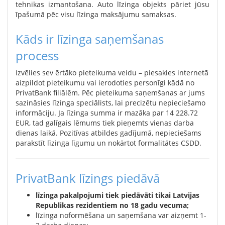
tehnikas izmantošana. Auto līzinga objekts pāriet jūsu
īpašumā pēc visu līzinga maksājumu samaksas.
Kāds ir līzinga saņemšanas
process
Izvēlies sev ērtāko pieteikuma veidu – piesakies internetā
aizpildot pieteikumu vai ierodoties personīgi kādā no
PrivatBank filiālēm. Pēc pieteikuma saņemšanas ar jums
sazināsies līzinga speciālists, lai precizētu nepieciešamo
informāciju. Ja līzinga summa ir mazāka par 14 228.72
EUR, tad galīgais lēmums tiek pieņemts vienas darba
dienas laikā. Pozitīvas atbildes gadījumā, nepieciešams
parakstīt līzinga līgumu un nokārtot formalitātes CSDD.
PrivatBank līzings piedāvā
līzinga pakalpojumi tiek piedāvāti tikai Latvijas
Republikas rezidentiem no 18 gadu vecuma;
līzinga noformēšana un saņemšana var aizņemt 1-