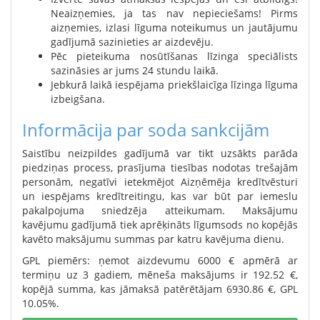
Neaizņemies, ja tas nav nepieciešams! Pirms
aizņemies, izlasi līguma noteikumus un jautājumu
gadījumā sazinieties ar aizdevēju.
Pēc pieteikuma nosūtīšanas līzinga speciālists
sazināsies ar jums 24 stundu laikā.
Jebkurā laikā iespējama priekšlaicīga līzinga līguma
izbeigšana.
Informācija par soda sankcijām
Saistību neizpildes gadījumā var tikt uzsākts parāda
piedziņas process, prasījuma tiesības nodotas trešajām
personām, negatīvi ietekmējot Aizņēmēja kredītvēsturi
un iespējams kredītreitingu, kas var būt par iemeslu
pakalpojuma sniedzēja atteikumam. Maksājumu
kavējumu gadījumā tiek aprēķināts līgumsods no kopējās
kavēto maksājumu summas par katru kavējuma dienu.
GPL piemērs: ņemot aizdevumu 6000 € apmērā ar
termiņu uz 3 gadiem, mēneša maksājums ir 192.52 €,
kopējā summa, kas jāmaksā patērētājam 6930.86 €, GPL
10.05%.