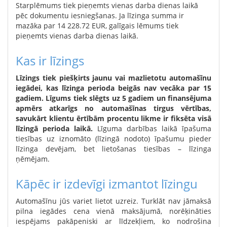
Starplēmums tiek pieņemts vienas darba dienas laikā
pēc dokumentu iesniegšanas. Ja līzinga summa ir
mazāka par 14 228.72 EUR, galīgais lēmums tiek
pieņemts vienas darba dienas laikā.
Kas ir līzings
Līzings tiek piešķirts jaunu vai mazlietotu automašīnu
iegādei, kas līzinga perioda beigās nav vecāka par 15
gadiem. Līgums tiek slēgts uz 5 gadiem un finansējuma
apmērs atkarīgs no automašīnas tirgus vērtības,
savukārt klientu ērtībām procentu likme ir fiksēta visā
līzingā perioda laikā.
Līguma darbības laikā īpašuma
tiesības uz iznomāto (līzingā nodoto) īpašumu pieder
līzinga devējam, bet lietošanas tiesības – līzinga
ņēmējam.
Kāpēc ir izdevīgi izmantot līzingu
Automašīnu jūs variet lietot uzreiz. Turklāt nav jāmaksā
pilna iegādes cena vienā maksājumā, norēķināties
iespējams pakāpeniski ar līdzekļiem, ko nodrošina