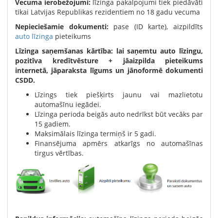
Vecuma ierobežojumi:
līzinga pakalpojumi tiek piedāvāti
tikai Latvijas Republikas rezidentiem no 18 gadu vecuma
Nepieciešamie dokumenti:
pase (ID karte), aizpildīts
auto līzinga
pieteikums
Līzinga saņemšanas kārtība:
lai saņemtu auto līzingu,
pozitīva kredītvēsture + jāaizpilda pieteikums
internetā, jāparaksta līgums un jānoformē dokumenti
CSDD.
Līzings tiek piešķirts jaunu vai mazlietotu
automašīnu iegādei.
Līzinga perioda beigās auto nedrīkst būt vecāks par
15 gadiem.
Maksimālais līzinga termiņš ir 5 gadi.
Finansējuma apmērs atkarīgs no automašīnas
tirgus vērtības.