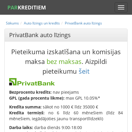
PAR
KREDITIEM
Sākums
Auto līzings un kredīts
PrivatBank auto līzings
PrivatBank auto līzings
Pieteikuma izskatīšana un komisijas
maksa
bez maksas
. Aizpildi
pieteikumu
šeit
Bezprocentu kredīts:
nav pieejams
GPL (gada procentu likme):
max GPL 10.05%*
Kredīta summa:
sākot no 1000 € līdz 35000 €
Kredīta termiņš:
no 6 līdz 60 mēnešiem (līdz 84
mēnešiem, iegādājoties jaunu transportlīdzekli)
Darba laiks:
darba dienās 9:00-18:00