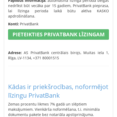
Papildus informācija:
automašīna līzinga perioda beigās
nedrīkst būt vecāka par 15 gadiem, PrivatBank pieprasa,
lai līzinga perioda laikā būtu aktīva KASKO
apdrošināšana.
Konti:
PrivatBank
PIETEIKTIES PRIVATBANK LĪZINGAM
Adrese:
AS PrivatBank centrālais birojs, Muitas iela 1,
Rīga, LV-1134, +371 80001515
Kādas ir priekšrocības, noformējot
līzingu PrivatBank
Zemas procentu likmes 7% gadā un slēptiem
maksājumiem. Vienkārša noformēšana, t.i. minimāla
dokumentu pakete bez notariāla apstiprinājuma.