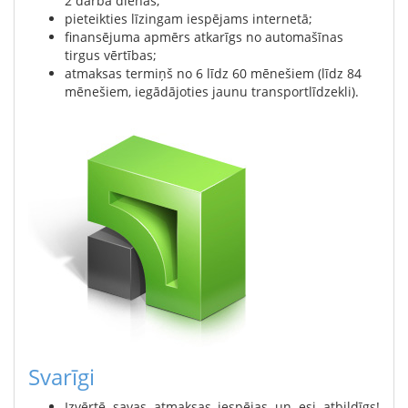
2 darba dienas;
pieteikties līzingam iespējams internetā;
finansējuma apmērs atkarīgs no automašīnas
tirgus vērtības;
atmaksas termiņš no 6 līdz 60 mēnešiem (līdz 84
mēnešiem, iegādājoties jaunu transportlīdzekli).
Svarīgi
Izvērtē savas atmaksas iespējas un esi atbildīgs!