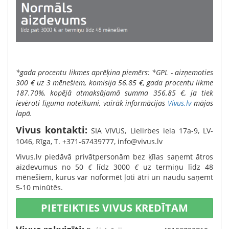
*gada procentu likmes aprēķina piemērs: *GPL - aizņemoties
300 € uz 3 mēnešiem, komisija 56.85 €, gada procentu likme
187.70%, kopējā atmaksājamā summa 356.85 €, ja tiek
ievēroti līguma noteikumi,
vairāk informācijas
Vivus.lv
mājas
lapā.
Vivus kontakti:
SIA VIVUS, Lielirbes iela 17a-9, LV-
1046, Rīga, T. +371-67439777,
info@vivus.lv
Vivus.lv piedāvā privātpersonām bez ķīlas saņemt ātros
aizdevumus no 50
€
līdz 3000
€
uz termiņu līdz 48
mēnešiem, kurus var noformēt ļoti ātri un naudu saņemt
5-10 minūtēs.
PIETEIKTIES VIVUS KREDĪTAM