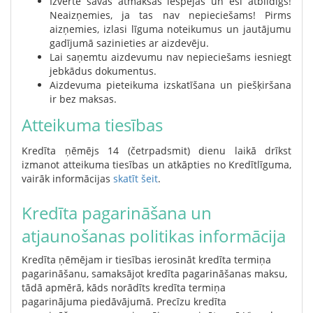
Izvērtē savas atmaksas iespējas un esi atbildīgs!
Neaizņemies, ja tas nav nepieciešams! Pirms
aizņemies, izlasi līguma noteikumus un jautājumu
gadījumā sazinieties ar aizdevēju.
Lai saņemtu aizdevumu nav nepieciešams iesniegt
jebkādus dokumentus.
Aizdevuma pieteikuma izskatīšana un piešķiršana
ir bez maksas.
Atteikuma tiesības
Kredīta ņēmējs 14 (četrpadsmit) dienu laikā drīkst
izmanot atteikuma tiesības un atkāpties no Kredītlīguma,
vairāk informācijas
skatīt šeit
.
Kredīta pagarināšana un
atjaunošanas politikas informācija
Kredīta ņēmējam ir tiesības ierosināt kredīta termiņa
pagarināšanu, samaksājot kredīta pagarināšanas maksu,
tādā apmērā, kāds norādīts kredīta termiņa
pagarinājuma piedāvājumā. Precīzu kredīta