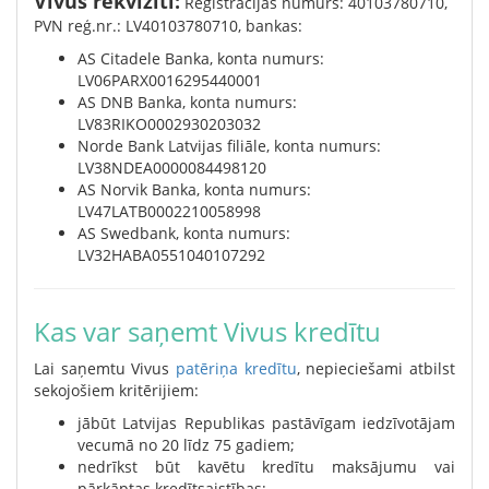
Vivus rekvizīti:
Reģistrācijas numurs: 40103780710,
PVN reģ.nr.: LV40103780710, bankas:
AS Citadele Banka, konta numurs:
LV06PARX0016295440001
AS DNB Banka, konta numurs:
LV83RIKO0002930203032
Norde Bank Latvijas filiāle, konta numurs:
LV38NDEA0000084498120
AS Norvik Banka, konta numurs:
LV47LATB0002210058998
AS Swedbank, konta numurs:
LV32HABA0551040107292
Kas var saņemt Vivus kredītu
Lai saņemtu Vivus
patēriņa kredītu
, nepieciešami atbilst
sekojošiem kritērijiem:
jābūt Latvijas Republikas pastāvīgam iedzīvotājam
vecumā no 20 līdz 75 gadiem;
nedrīkst būt kavētu kredītu maksājumu vai
pārkāptas kredītsaistības;