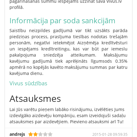
pagarināšanas summu iespējams uzzināt savā Vivus.lv
profilā.
Informācija par soda sankcijām
Saistību neizpildes gadījumā var tikt uzsākts parāda
piedziņas process, prasījuma tiesības nodotas trešajām
personām, negatīvi ietekmējot Aizņēmēja kredītvēsturi
un iespējams kredītreitingu, kas var būt par iemeslu
pakalpojuma sniedzēja atteikumam. Maksājumu
kavējumu gadījumā tiek aprēķināts līgumsods 0.35%
apmērā no kopējās kavēto maksājumu summas par katru
kavējuma dienu.
Vivus sūdzības
Atsauksmes
Lai Jūs varētu pieņem labāko risinājumu, izvēlēties Jums
izdevīgāko aizdevēju kompāniju, esam izveidojuši sadaļu
atsauksmes par aizdevējiem. Pievieno atsauksmi arī Tu!
andrejs
2015-01-28 09:59:35