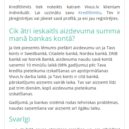
Kredītlimits tiek noteikts katram Vivus.lv klientam
individuāli. Lai uzzinātu savu
Kredītlimitu
, Tev ir
jāreģistrējas vai jāieiet savā profilā, ja esi jau reģistrējies.
Cik ātri ieskaitīs aizdevuma summa
manā bankas kontā?
Ja tiek pieņemts lēmums piešķirt aizdevumu un ja Tavs
konts ir Swedbankā, Citadele bankā, Nordea bankā, DNB
bankā vai Norvik Bankā, aizdevuma naudu savā kontā
saņemsi 10 minūšu laikā (98% gadījumu) pēc Tava
kredīta pieteikuma izskatīšanas un apstiprināšanas
Vivus.lv darba laikā. Ja Tavs konts ir citā bankā,
pārskaitījums aizņems vairāk laika. Tas var aizņemt līdz
pat trim dienām, kopš aizdevuma pieteikuma
izskatīšanas.
Gadījumā, ja bankas sistēmā rodas tehniskas problēmas,
naudas saņemšana var aizņemt arī ilgāku laiku.
Svarīgi