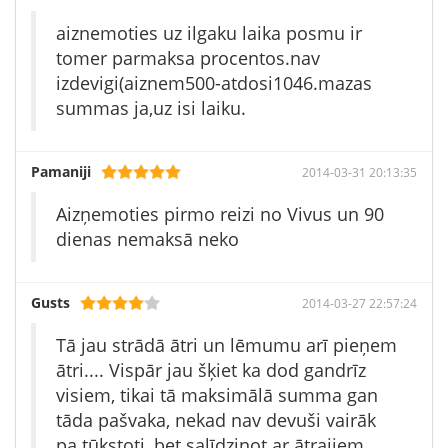
aiznemoties uz ilgaku laika posmu ir
tomer parmaksa procentos.nav
izdevigi(aiznem500-atdosi1046.mazas
summas ja,uz isi laiku.
Pamaniji
2014-03-31 20:13:35
Aizņemoties pirmo reizi no Vivus un 90
dienas nemaksā neko
Gusts
2014-03-27 22:57:24
Tā jau strādā ātri un lēmumu arī pieņem
ātri.... Vispār jau šķiet ka dod gandrīz
visiem, tikai tā maksimālā summa gan
tāda pašvaka, nekad nav devuši vairāk
pa tūkstoti, bet salīdzinot ar ātrajiem