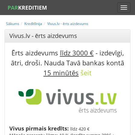
PAR
KREDITIEM
Sākums
Kredītlīnija
Vivus.lv - ērts aizdevums
Vivus.lv - ērts aizdevums
Ērts aizdevums
līdz 3000 €
- izdevīgi,
ātri, droši. Nauda Tavā bankas kontā
15 minūtēs
šeit
Vivus pirmais kredīts:
līdz 420 €