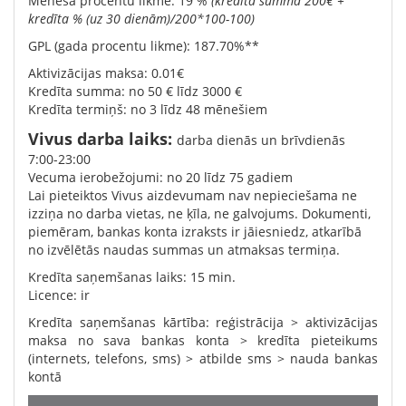
Mēneša procentu likme: 19 %
(kredīta summa 200€ +
kredīta % (uz 30 dienām)/200*100-100)
GPL (gada procentu likme): 187.70%**
Aktivizācijas maksa: 0.01€
Kredīta summa: no 50 € līdz 3000 €
Kredīta termiņš: no 3 līdz 48 mēnešiem
Vivus darba laiks:
darba dienās un brīvdienās
7:00-23:00
Vecuma ierobežojumi: no 20 līdz 75 gadiem
Lai pieteiktos Vivus aizdevumam nav nepieciešama ne
izziņa no darba vietas, ne ķīla, ne galvojums. Dokumenti,
piemēram, bankas konta izraksts ir jāiesniedz, atkarībā
no izvēlētās naudas summas un atmaksas termiņa.
Kredīta saņemšanas laiks: 15 min.
Licence: ir
Kredīta saņemšanas kārtība: reģistrācija > aktivizācijas
maksa no sava bankas konta > kredīta pieteikums
(internets, telefons, sms) > atbilde sms > nauda bankas
kontā