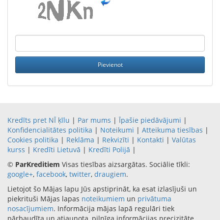
Kredīts pret NĪ ķīlu
|
Par mums
|
Īpašie piedāvājumi
|
Konfidencialitātes politika
|
Noteikumi
|
Atteikuma tiesības
|
Cookies politika
|
Reklāma
|
Rekvizīti
|
Kontakti
|
Valūtas
kurss
|
Kredīti Lietuvā
|
Kredīti Polijā
|
©
ParKreditiem
Visas tiesības aizsargātas. Sociālie tīkli:
google+
,
facebook
,
twitter
,
draugiem
.
Lietojot šo Mājas lapu Jūs apstiprināt, ka esat izlasījuši un
piekrituši Mājas lapas
noteikumiem
un
privātuma
nosacījumiem
. Informācija mājas lapā regulāri tiek
pārbaudīta un atjaunota, pilnīga informācijas precizitāte