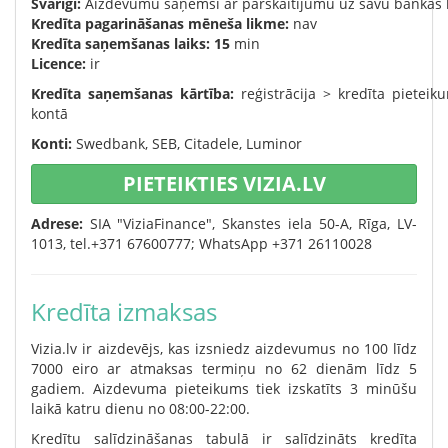
Svarīgi:
Aizdevumu saņemsi ar pārskaitījumu uz savu bankas 
Kredīta pagarināšanas mēneša likme:
nav
Kredīta saņemšanas laiks: 15
min
Licence:
ir
Kredīta saņemšanas kārtība:
reģistrācija > kredīta pietei
kontā
Konti:
Swedbank, SEB, Citadele, Luminor
PIETEIKTIES VIZIA.LV
Adrese:
SIA "ViziaFinance", Skanstes iela 50-A, Rīga, LV-
1013, tel.+371 67600777; WhatsApp +371 26110028
Kredīta izmaksas
Vizia.lv ir aizdevējs, kas izsniedz aizdevumus no 100 līdz
7000 eiro ar atmaksas termiņu no 62 dienām līdz 5
gadiem. Aizdevuma pieteikums tiek izskatīts 3 minūšu
laikā katru dienu no 08:00-22:00.
Kredītu salīdzināšanas tabulā ir salīdzināts kredīta