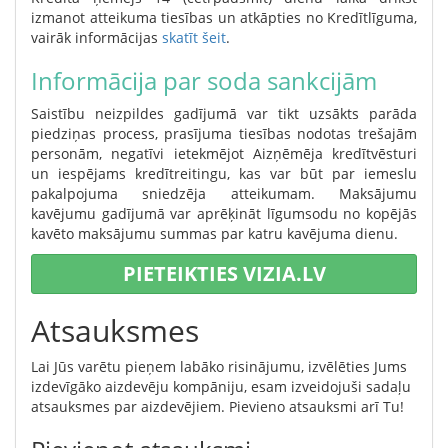
izmanot atteikuma tiesības un atkāpties no Kredītlīguma,
vairāk informācijas
skatīt šeit
.
Informācija par soda sankcijām
Saistību neizpildes gadījumā var tikt uzsākts parāda
piedziņas process, prasījuma tiesības nodotas trešajām
personām, negatīvi ietekmējot Aizņēmēja kredītvēsturi
un iespējams kredītreitingu, kas var būt par iemeslu
pakalpojuma sniedzēja atteikumam. Maksājumu
kavējumu gadījumā var aprēķināt līgumsodu no kopējās
kavēto maksājumu summas par katru kavējuma dienu.
PIETEIKTIES VIZIA.LV
Atsauksmes
Lai Jūs varētu pieņem labāko risinājumu, izvēlēties Jums
izdevīgāko aizdevēju kompāniju, esam izveidojuši sadaļu
atsauksmes par aizdevējiem. Pievieno atsauksmi arī Tu!