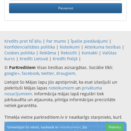
Kredīts pret NĪ ķīlu
|
Par mums
|
Īpašie piedāvājumi
|
Konfidencialitātes politika
|
Noteikumi
|
Atteikuma tiesības
|
Cookies politika
|
Reklāma
|
Rekvizīti
|
Kontakti
|
Valūtas
kurss
|
Kredīti Lietuvā
|
Kredīti Polijā
|
©
ParKreditiem
Visas tiesības aizsargātas. Sociālie tīkli:
google+
,
facebook
,
twitter
,
draugiem
.
Lietojot šo Mājas lapu Jūs apstiprināt, ka esat izlasījuši un
piekrituši Mājas lapas
noteikumiem
un
privātuma
nosacījumiem
. Informācija mājas lapā regulāri tiek
pārbaudīta un atjaunota, pilnīga informācijas precizitāte
netiek garantēta.
Tīmekļa vietne parkreditiem.lv ir neatkarīgs starpnieks, kurš
bezmaksas iepazīstina patērētājus ar aizdevēju kredīta
Izmantojot šo vietni, saskaņā ar
noteikumiem
, Jūs
Piekrītu
līguma speciālajiem noteikumiem un citu būtisku informāciju,