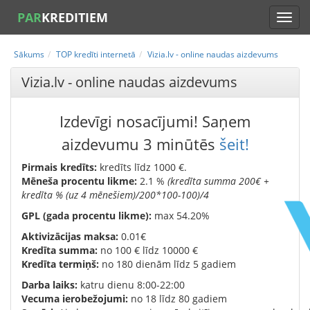
PAR
KREDITIEM
Sākums
TOP kredīti internetā
Vizia.lv - online naudas aizdevums
Vizia.lv - online naudas aizdevums
Izdevīgi nosacījumi! Saņem
aizdevumu 3 minūtēs
šeit!
Pirmais kredīts:
kredīts līdz 1000 €.
Mēneša procentu likme:
2.1 %
(kredīta summa 200€ +
kredīta % (uz 4 mēnešiem)/200*100-100)/4
GPL (gada procentu likme):
max 54.20%
Aktivizācijas maksa:
0.01€
Kredīta summa:
no 100 € līdz 10000 €
Kredīta termiņš:
no 180 dienām līdz 5 gadiem
Darba laiks:
katru dienu 8:00-22:00
Vecuma ierobežojumi:
no 18 līdz 80 gadiem