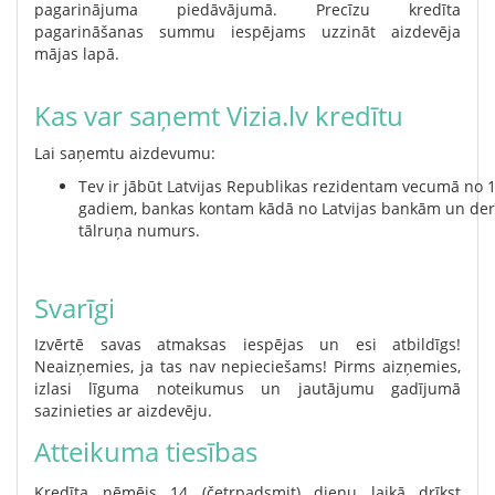
pagarinājuma piedāvājumā. Precīzu kredīta
pagarināšanas summu iespējams uzzināt aizdevēja
mājas lapā.
Kas var saņemt Vizia.lv kredītu
Lai saņemtu aizdevumu:
Tev ir jābūt Latvijas Republikas rezidentam vecumā no 1
gadiem, bankas kontam kādā no Latvijas bankām un der
tālruņa numurs.
Svarīgi
Izvērtē savas atmaksas iespējas un esi atbildīgs!
Neaizņemies, ja tas nav nepieciešams! Pirms aizņemies,
izlasi līguma noteikumus un jautājumu gadījumā
sazinieties ar aizdevēju.
Atteikuma tiesības
Kredīta ņēmējs 14 (četrpadsmit) dienu laikā drīkst