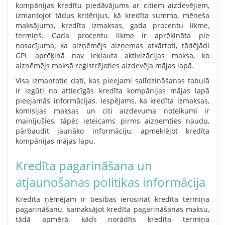
kompānijas kredītu piedāvājums ar citiem aizdevējiem,
izmantojot tādus kritērijus, kā kredīta summa, mēneša
maksājums, kredīta izmaksas, gada procentu likme,
termiņš. Gada procentu likme ir aprēķināta pie
nosacījuma, ka aizņēmējs aizņemas atkārtoti, tādējādi
GPL aprēķinā nav iekļauta aktivizācijas maksa, ko
aizņēmējs maksā reģistrējoties aizdevēja mājas lapā.
Visa izmantotie dati, kas pieejami salīdzināšanas tabulā
ir iegūti no attiecīgās kredīta kompānijas mājas lapā
pieejamās informācijas. Iespējams, ka kredīta izmaksas,
komisijas maksas un citi aizdevuma noteikumi ir
mainījušies, tāpēc ieteicams pirms aizņemties naudu,
pārbaudīt jaunāko informāciju, apmeklējot kredīta
kompānijas mājas lapu.
Kredīta pagarināšana un
atjaunošanas politikas informācija
Kredīta ņēmējam ir tiesības ierosināt kredīta termiņa
pagarināšanu, samaksājot kredīta pagarināšanas maksu,
tādā apmērā, kāds norādīts kredīta termiņa