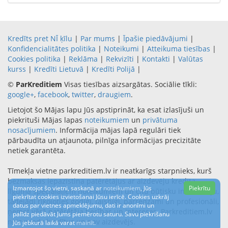
Kredīts pret NĪ ķīlu
|
Par mums
|
Īpašie piedāvājumi
|
Konfidencialitātes politika
|
Noteikumi
|
Atteikuma tiesības
|
Cookies politika
|
Reklāma
|
Rekvizīti
|
Kontakti
|
Valūtas
kurss
|
Kredīti Lietuvā
|
Kredīti Polijā
|
©
ParKreditiem
Visas tiesības aizsargātas. Sociālie tīkli:
google+
,
facebook
,
twitter
,
draugiem
.
Lietojot šo Mājas lapu Jūs apstiprināt, ka esat izlasījuši un
piekrituši Mājas lapas
noteikumiem
un
privātuma
nosacījumiem
. Informācija mājas lapā regulāri tiek
pārbaudīta un atjaunota, pilnīga informācijas precizitāte
netiek garantēta.
Tīmekļa vietne parkreditiem.lv ir neatkarīgs starpnieks, kurš
bezmaksas iepazīstina patērētājus ar aizdevēju kredīta
Izmantojot šo vietni, saskaņā ar
noteikumiem
, Jūs
Piekrītu
līguma speciālajiem noteikumiem un citu būtisku informāciju,
piekrītat cookies izvietošanai Jūsu ierīcē. Cookies uzkrāj
tādejādi rīkojoties godīgi, taisnīgi, pārredzami un profesionāli,
datus par vietnes apmeklējumu, dati ir anonīmi un
ņemot vērā patērētāja tiesības un intereses. Parkreditiem.lv
palīdz piedāvāt Jums piemērotu saturu. Savu piekrišanu
neizsniedz kredītus un nav aizdevējs.
Jūs jebkurā laikā varat
mainīt
.