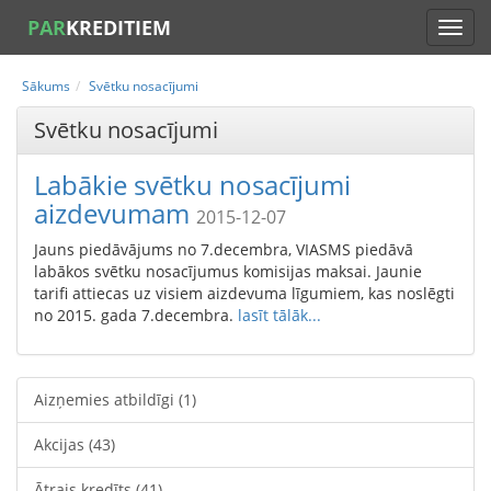
PAR
KREDITIEM
Sākums
Svētku nosacījumi
Svētku nosacījumi
Labākie svētku nosacījumi
aizdevumam
2015-12-07
Jauns piedāvājums no 7.decembra, VIASMS piedāvā
labākos svētku nosacījumus komisijas maksai. Jaunie
tarifi attiecas uz visiem aizdevuma līgumiem, kas noslēgti
no 2015. gada 7.decembra.
lasīt tālāk...
Aizņemies atbildīgi
(1)
Akcijas
(43)
Ātrais kredīts
(41)