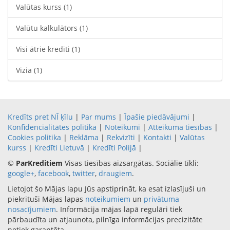
Valūtas kurss
(1)
Valūtu kalkulātors
(1)
Visi ātrie kredīti
(1)
Vizia
(1)
Kredīts pret NĪ ķīlu
|
Par mums
|
Īpašie piedāvājumi
|
Konfidencialitātes politika
|
Noteikumi
|
Atteikuma tiesības
|
Cookies politika
|
Reklāma
|
Rekvizīti
|
Kontakti
|
Valūtas
kurss
|
Kredīti Lietuvā
|
Kredīti Polijā
|
©
ParKreditiem
Visas tiesības aizsargātas. Sociālie tīkli:
google+
,
facebook
,
twitter
,
draugiem
.
Lietojot šo Mājas lapu Jūs apstiprināt, ka esat izlasījuši un
piekrituši Mājas lapas
noteikumiem
un
privātuma
nosacījumiem
. Informācija mājas lapā regulāri tiek
pārbaudīta un atjaunota, pilnīga informācijas precizitāte
netiek garantēta.