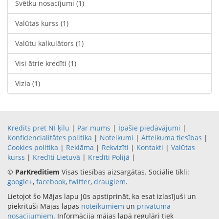
Svētku nosacījumi
(1)
Valūtas kurss
(1)
Valūtu kalkulātors
(1)
Visi ātrie kredīti
(1)
Vizia
(1)
Kredīts pret NĪ ķīlu
|
Par mums
|
Īpašie piedāvājumi
|
Konfidencialitātes politika
|
Noteikumi
|
Atteikuma tiesības
|
Cookies politika
|
Reklāma
|
Rekvizīti
|
Kontakti
|
Valūtas
kurss
|
Kredīti Lietuvā
|
Kredīti Polijā
|
©
ParKreditiem
Visas tiesības aizsargātas. Sociālie tīkli:
google+
,
facebook
,
twitter
,
draugiem
.
Lietojot šo Mājas lapu Jūs apstiprināt, ka esat izlasījuši un
piekrituši Mājas lapas
noteikumiem
un
privātuma
nosacījumiem
. Informācija mājas lapā regulāri tiek