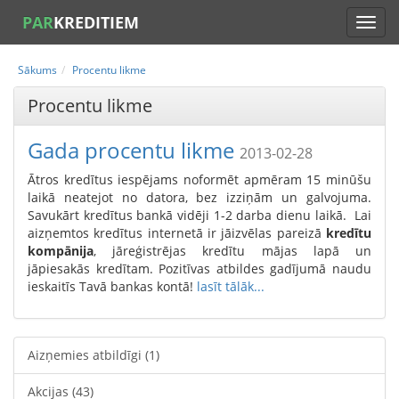
PAR
KREDITIEM
Sākums
Procentu likme
Procentu likme
Gada procentu likme
2013-02-28
Ātros kredītus iespējams noformēt apmēram 15 minūšu
laikā neatejot no datora, bez izziņām un galvojuma.
Savukārt kredītus bankā vidēji 1-2 darba dienu laikā. Lai
aizņemtos kredītus internetā ir jāizvēlas pareizā
kredītu
kompānija
, jāreģistrējas kredītu mājas lapā un
jāpiesakās kredītam. Pozitīvas atbildes gadījumā naudu
ieskaitīs Tavā bankas kontā!
lasīt tālāk...
Aizņemies atbildīgi
(1)
Akcijas
(43)