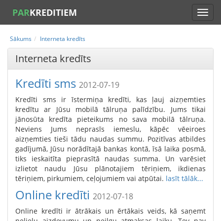
PAR
KREDITIEM
Sākums
Interneta kredīts
Interneta kredīts
Kredīti sms
2012-07-19
Kredīti sms ir īstermiņa kredīti, kas ļauj aizņemties
kredītu ar Jūsu mobilā tālruņa palīdzību. Jums tikai
jānosūta kredīta pieteikums no sava mobilā tālruņa.
Neviens Jums neprasīs iemeslu, kāpēc vēeiroes
aizņemties tieši tādu naudas summu. Pozitīvas atbildes
gadījumā, Jūsu norādītajā bankas kontā, īsā laika posmā,
tiks ieskaitīta pieprasītā naudas summa. Un varēsiet
izlietot naudu Jūsu plānotajiem tēriņiem, ikdienas
tēriņiem, pirkumiem, ceļojumiem vai atpūtai.
lasīt tālāk...
Online kredīti
2012-07-18
Online kredīti ir ātrākais un ērtākais veids, kā saņemt
nelielu aizdevumu un neilgu atmaksas laiku. Tev nav