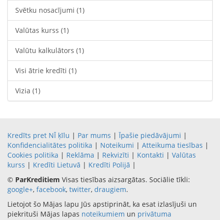
Svētku nosacījumi
(1)
Valūtas kurss
(1)
Valūtu kalkulātors
(1)
Visi ātrie kredīti
(1)
Vizia
(1)
Kredīts pret NĪ ķīlu
|
Par mums
|
Īpašie piedāvājumi
|
Konfidencialitātes politika
|
Noteikumi
|
Atteikuma tiesības
|
Cookies politika
|
Reklāma
|
Rekvizīti
|
Kontakti
|
Valūtas
kurss
|
Kredīti Lietuvā
|
Kredīti Polijā
|
©
ParKreditiem
Visas tiesības aizsargātas. Sociālie tīkli:
google+
,
facebook
,
twitter
,
draugiem
.
Lietojot šo Mājas lapu Jūs apstiprināt, ka esat izlasījuši un
piekrituši Mājas lapas
noteikumiem
un
privātuma