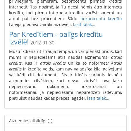
privilēģijām, piemēram, bezprocentu pirmais kredīts
internetā. Tas nozīmē, ja Tu neesi ņēmis ātro interneta
kredītu, tad pirmo interneta kredītu varēsi saņemt un
atdot pat bez procentiem. Šādu
bezprocentu kredītu
Latvijā piedāvā vairāki aizdevēji.
lasīt tālāk...
Par Kredītiem - palīgs kredītu
izvēlē!
2012-01-30
Mūsu ikdiena rit straujā tempā, un var pienākt brīdis, kad
mums ir nepieciešams ātrs naudas aizņēmums-
ātrais
kredīts
. Kas ir
ātrais kredīts
un kā to noformēt?
Ātrais
kredīts
ir kredīta veids, kam nav vajadzīga ķīla, galvojumi
vai kādi citi dokumenti. Šis ir ideāls variants iespēja
aizņemties cilvēkiem, kuri nevar izbrīvēt sava laika
nepieciešamo dokumentu nokārtošanai un
noformēšanai, ja nepieciešami neparedzēti izdevumi,
pietrūkst naudas kādas preces iegādei.
lasīt tālāk...
Aizņemies atbildīgi
(1)