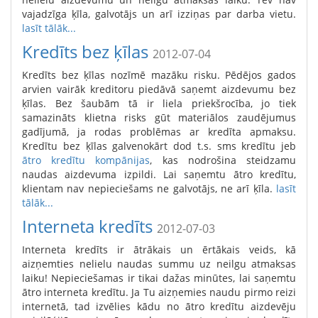
vajadzīga ķīla, galvotājs un arī izziņas par darba vietu.
lasīt tālāk...
Kredīts bez ķīlas
2012-07-04
Kredīts bez ķīlas nozīmē mazāku risku. Pēdējos gados
arvien vairāk kreditoru piedāvā saņemt aizdevumu bez
ķīlas. Bez šaubām tā ir liela priekšrocība, jo tiek
samazināts klietna risks gūt materiālos zaudējumus
gadījumā, ja rodas problēmas ar kredīta apmaksu.
Kredītu bez ķīlas galvenokārt dod t.s. sms kredītu jeb
ātro kredītu kompānijas
, kas nodrošina steidzamu
naudas aizdevuma izpildi. Lai saņemtu ātro kredītu,
klientam nav nepieciešams ne galvotājs, ne arī ķīla.
lasīt
tālāk...
Interneta kredīts
2012-07-03
Interneta kredīts ir ātrākais un ērtākais veids, kā
aizņemties nelielu naudas summu uz neilgu atmaksas
laiku! Nepieciešamas ir tikai dažas minūtes, lai saņemtu
ātro interneta kredītu. Ja Tu aizņemies naudu pirmo reizi
internetā, tad izvēlies kādu no ātro kredītu aizdevēju