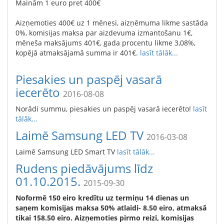
Mainām 1 euro pret 400€
Aizņemoties 400€ uz 1 mēnesi, aizņēmuma likme sastāda
0%, komisijas maksa par aizdevuma izmantošanu 1€,
mēneša maksājums 401€, gada procentu likme 3,08%,
kopējā atmaksājamā summa ir 401€.
lasīt tālāk...
Piesakies un paspēj vasarā
iecerēto
2016-08-08
Norādi summu, piesakies un paspēj vasarā iecerēto!
lasīt
tālāk...
Laimē Samsung LED TV
2016-03-08
Laimē Samsung LED Smart TV
lasīt tālāk...
Rudens piedāvājums līdz
01.10.2015.
2015-09-30
Noformē 150 eiro kredītu uz termiņu 14 dienas un
saņem komisijas maksa 50% atlaidi- 8.50 eiro, atmaksā
tikai 158.50 eiro. Aizņemoties pirmo reizi, komisijas