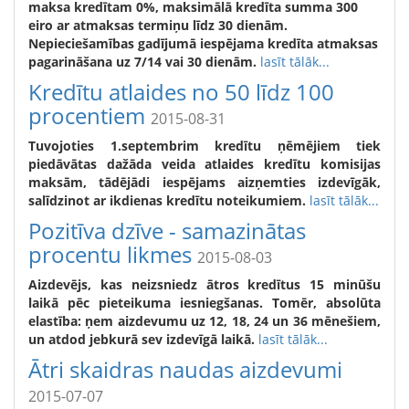
maksa kredītam 0%, maksimālā kredīta summa 300
eiro ar atmaksas termiņu līdz 30 dienām.
Nepieciešamības gadījumā iespējama kredīta atmaksas
pagarināšana uz 7/14 vai 30 dienām.
lasīt tālāk...
Kredītu atlaides no 50 līdz 100
procentiem
2015-08-31
Tuvojoties 1.septembrim kredītu ņēmējiem tiek
piedāvātas dažāda veida atlaides kredītu komisijas
maksām, tādējādi iespējams aizņemties izdevīgāk,
salīdzinot ar ikdienas kredītu noteikumiem.
lasīt tālāk...
Pozitīva dzīve - samazinātas
procentu likmes
2015-08-03
Aizdevējs, kas neizsniedz ātros kredītus 15 minūšu
laikā pēc pieteikuma iesniegšanas. Tomēr, absolūta
elastība: ņem aizdevumu uz 12, 18, 24 un 36 mēnešiem,
un atdod jebkurā sev izdevīgā laikā.
lasīt tālāk...
Ātri skaidras naudas aizdevumi
2015-07-07