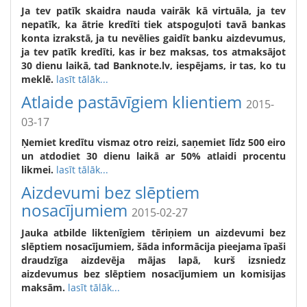
Ja tev patīk skaidra nauda vairāk kā virtuāla, ja tev
nepatīk, ka ātrie kredīti tiek atspoguļoti tavā bankas
konta izrakstā, ja tu nevēlies gaidīt banku aizdevumus,
ja tev patīk kredīti, kas ir bez maksas, tos atmaksājot
30 dienu laikā, tad Banknote.lv, iespējams, ir tas, ko tu
meklē.
lasīt tālāk...
Atlaide pastāvīgiem klientiem
2015-
03-17
Ņemiet kredītu vismaz otro reizi, saņemiet līdz 500 eiro
un atdodiet 30 dienu laikā ar 50% atlaidi procentu
likmei.
lasīt tālāk...
Aizdevumi bez slēptiem
nosacījumiem
2015-02-27
Jauka atbilde liktenīgiem tēriņiem un aizdevumi bez
slēptiem nosacījumiem, šāda informācija pieejama īpaši
draudzīga aizdevēja mājas lapā, kurš izsniedz
aizdevumus bez slēptiem nosacījumiem un komisijas
maksām.
lasīt tālāk...