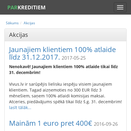
PAR
KREDITIEM
Sākums
Akcijas
Akcijas
Jaunajiem klientiem 100% atlaide
līdz 31.12.2017.
2017-05-25
Nenokavē! Jaunajiem klientiem 100% atlaide tikai līdz
31. decembrim!
Vivus.lv ir sarūpējis lielisku iespēju visiem jaunajiem
klientiem. Tagad aizņemoties no 300 EUR līdz 3
mēnešiem, saņem 100% atlaidi komisijas maksai.
Atceries, piedāvājums spēkā tikai līdz š.g. 31. decembrim!
lasīt tālāk...
Mainām 1 euro pret 400€
2016-09-26