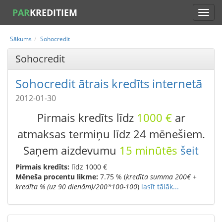
PAR
KREDITIEM
Sākums
Sohocredit
Sohocredit
Sohocredit ātrais kredīts internetā
2012-01-30
Pirmais kredīts līdz
1000 €
ar
atmaksas termiņu līdz 24 mēnešiem.
Saņem aizdevumu
15 minūtēs
šeit
Pirmais kredīts:
līdz 1000 €
Mēneša procentu likme:
7.75 % (
kredīta summa 200€ +
kredīta % (uz 90 dienām)/200*100-100
)
lasīt tālāk...