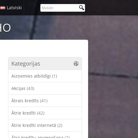
Latviski
НО
Kategorijas
Aizņemies atbildīgi
(1)
Akcijas
(43)
Ātrais kredīts
(41)
Ātrie kredīti
(42)
Ātrie kredīti internetā
(2)
Ātro kredītu apvienošana
(2)