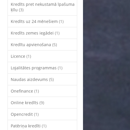
Kredīts pret nekustamā īpašuma
ķīlu
(3)
Kredīts uz 24 mēnešiem
(1)
Kredīts zemes iegādei
(1)
Kredītu apvienošana
(5)
Licence
(1)
Lojalitātes programmas
(1)
Naudas aizdevums
(5)
Onefinance
(1)
Online kredīts
(9)
Opencredit
(1)
Patēriņa kredīti
(1)