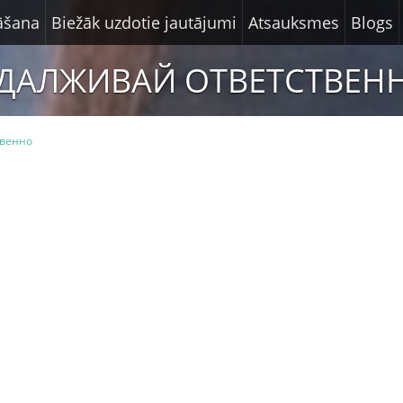
nāšana
Biežāk uzdotie jautājumi
Atsauksmes
Blogs
ДАЛЖИВАЙ ОТВЕТСТВЕН
твенно