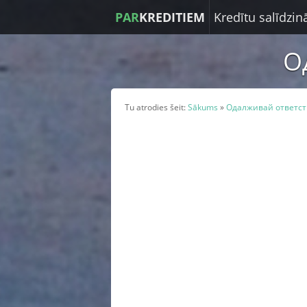
PAR
KREDITIEM
Kredītu salīdzi
О
Tu atrodies šeit:
Sākums
»
Одалживай ответс