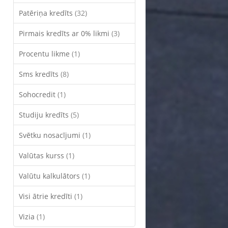
Patēriņa kredīts
(32)
Pirmais kredīts ar 0% likmi
(3)
Procentu likme
(1)
Sms kredīts
(8)
Sohocredit
(1)
Studiju kredīts
(5)
Svētku nosacījumi
(1)
Valūtas kurss
(1)
Valūtu kalkulātors
(1)
Visi ātrie kredīti
(1)
Vizia
(1)