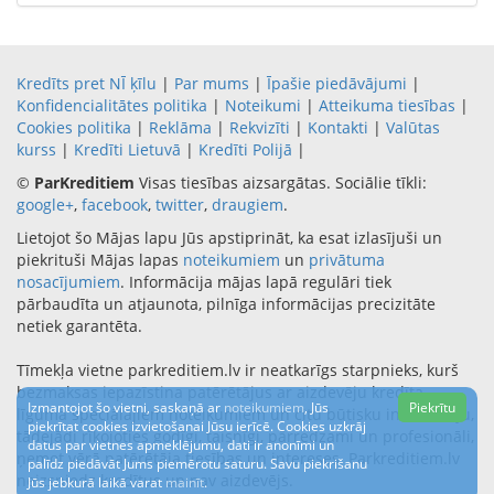
Kredīts pret NĪ ķīlu
|
Par mums
|
Īpašie piedāvājumi
|
Konfidencialitātes politika
|
Noteikumi
|
Atteikuma tiesības
|
Cookies politika
|
Reklāma
|
Rekvizīti
|
Kontakti
|
Valūtas
kurss
|
Kredīti Lietuvā
|
Kredīti Polijā
|
©
ParKreditiem
Visas tiesības aizsargātas. Sociālie tīkli:
google+
,
facebook
,
twitter
,
draugiem
.
Lietojot šo Mājas lapu Jūs apstiprināt, ka esat izlasījuši un
piekrituši Mājas lapas
noteikumiem
un
privātuma
nosacījumiem
. Informācija mājas lapā regulāri tiek
pārbaudīta un atjaunota, pilnīga informācijas precizitāte
netiek garantēta.
Tīmekļa vietne parkreditiem.lv ir neatkarīgs starpnieks, kurš
bezmaksas iepazīstina patērētājus ar aizdevēju kredīta
Izmantojot šo vietni, saskaņā ar
noteikumiem
, Jūs
Piekrītu
līguma speciālajiem noteikumiem un citu būtisku informāciju,
piekrītat cookies izvietošanai Jūsu ierīcē. Cookies uzkrāj
tādejādi rīkojoties godīgi, taisnīgi, pārredzami un profesionāli,
datus par vietnes apmeklējumu, dati ir anonīmi un
ņemot vērā patērētāja tiesības un intereses. Parkreditiem.lv
palīdz piedāvāt Jums piemērotu saturu. Savu piekrišanu
neizsniedz kredītus un nav aizdevējs.
Jūs jebkurā laikā varat
mainīt
.