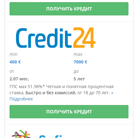
ПОЛУЧИТЬ КРЕДИТ
min
max
400 €
7000 €
от
до
2.07 мес.
5 лет
ГПС мах 51.98%*
Чёткая и понятная процентная
ставка,
Быстро и без комиссий,
от 18 до 70 лет.
»
Подробнее
ПОЛУЧИТЬ КРЕДИТ