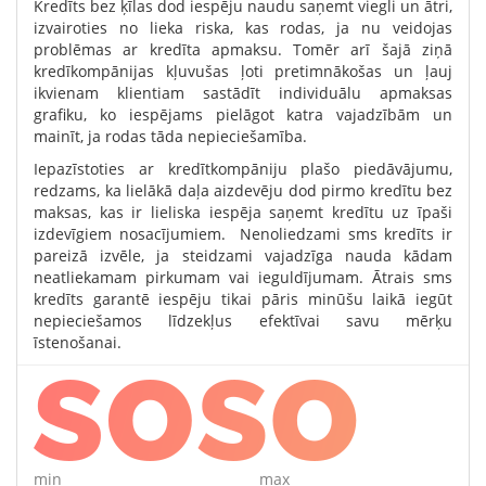
Kredīts bez ķīlas dod iespēju naudu saņemt viegli un ātri,
izvairoties no lieka riska, kas rodas, ja nu veidojas
problēmas ar kredīta apmaksu. Tomēr arī šajā ziņā
kredīkompānijas kļuvušas ļoti pretimnākošas un ļauj
ikvienam klientiam sastādīt individuālu apmaksas
grafiku, ko iespējams pielāgot katra vajadzībām un
mainīt, ja rodas tāda nepieciešamība.
Iepazīstoties ar kredītkompāniju plašo piedāvājumu,
redzams, ka lielākā daļa aizdevēju dod pirmo kredītu bez
maksas, kas ir lieliska iespēja saņemt kredītu uz īpaši
izdevīgiem nosacījumiem. Nenoliedzami sms kredīts ir
pareizā izvēle, ja steidzami vajadzīga nauda kādam
neatliekamam pirkumam vai ieguldījumam. Ātrais sms
kredīts garantē iespēju tikai pāris minūšu laikā iegūt
nepieciešamos līdzekļus efektīvai savu mērķu
īstenošanai.
min
max