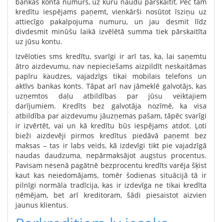
bankas konta numurs, uz kuru naudu pārskaitīt. Pēc tam
kredītu iespējams paņemt, vienkārši nosūtot īsziņu uz
attiecīgo pakalpojuma numuru, un jau desmit līdz
divdesmit minūšu laikā izvēlētā summa tiek pārskaitīta
uz jūsu kontu.
Izvēloties sms kredītu, svarīgi ir arī tas, ka, lai saņemtu
ātro aizdevumu, nav nepieciešams aizpildīt neskaitāmas
papīru kaudzes, vajadzīgs tikai mobilais telefons un
aktīvs bankas konts. Tāpat arī nav jāmeklē galvotājs, kas
uzņemtos daļu atbildības par jūsu veiktajiem
darījumiem. Kredīts bez galvotāja nozīmē, ka visa
atbildība par aizdevumu jāuzņemas pašam, tāpēc svarīgi
ir izvērtēt, vai un kā kredītu būs iespējams atdot. Ļoti
bieži aizdevēji pirmos kredītus piedāvā paņemt bez
maksas – tas ir labs veids, kā izdevīgi tikt pie vajadzīgā
naudas daudzuma, nepārmaksājot augstus procentus.
Pavisam nesenā pagātnē bezprocentu kredīts varēja šķist
kaut kas neiedomājams, tomēr šodienas situācijā tā ir
pilnīgi normāla tradīcija, kas ir izdevīga ne tikai kredīta
ņēmējam, bet arī kreditoram, šādi piesaistot aizvien
jaunus klientus.