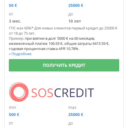
50 €
25000 €
от
до
3 мес.
10 лет
ГПС мах 60%* Для новых клиентов первый кредит до 25000 €
от 18 до 75 лет.
Пример:
при взятии в долг 5000 € на 60 месяцев,
ежемесячный платеж 106.93 €, общие затраты 6415.59 €,
годовая процентная ставка APR 10.78%.
» Подробнее
ПОЛУЧИТЬ КРЕДИТ
min
max
500 €
25000 €
от
до