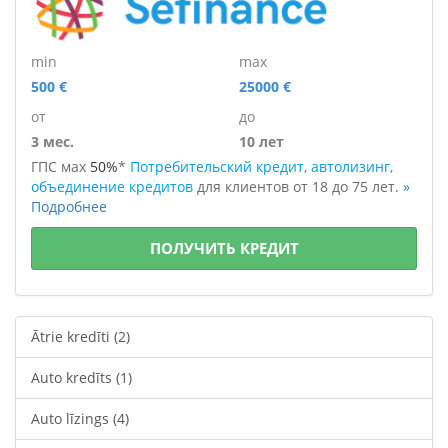
min
max
500 €
25000 €
от
до
3 мес.
10 лет
ГПС мах
50%
*
Потребительский кредит, автолизинг,
объединение кредитов
для клиентов
от 18 до 75 лет.
»
Подробнее
ПОЛУЧИТЬ КРЕДИТ
Ātrie kredīti
(2)
Auto kredīts
(1)
Auto līzings
(4)