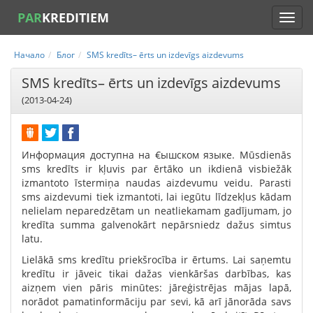
PAR
KREDITIEM
Начало
Блог
SMS kredīts– ērts un izdevīgs aizdevums
SMS kredīts– ērts un izdevīgs aizdevums
(2013-04-24)
Информация доступна на €ышском языке. Mūsdienās
sms kredīts ir kļuvis par ērtāko un ikdienā visbiežāk
izmantoto īstermiņa naudas aizdevumu veidu. Parasti
sms aizdevumi tiek izmantoti, lai iegūtu līdzekļus kādam
nelielam neparedzētam un neatliekamam gadījumam, jo
kredīta summa galvenokārt nepārsniedz dažus simtus
latu.
Lielākā sms kredītu priekšrocība ir ērtums. Lai saņemtu
kredītu ir jāveic tikai dažas vienkāršas darbības, kas
aizņem vien pāris minūtes: jāreģistrējas mājas lapā,
norādot pamatinformāciju par sevi, kā arī jānorāda savs