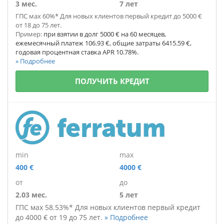
3 мес.
7 лет
ГПС мах 60%* Для новых клиентов первый кредит до 5000 €
от 18 до 75 лет.
Пример:
при взятии в долг 5000 € на 60 месяцев,
ежемесячный платеж 106.93 €, общие затраты 6415.59 €,
годовая процентная ставка APR 10.78%.
» Подробнее
ПОЛУЧИТЬ КРЕДИТ
min
max
400 €
4000 €
от
до
2.03 мес.
5 лет
Г
ПС мах 58.53%*
Для новых клиентов
первый кредит
до 4000 €
от 19 до 75 лет.
» Подробнее