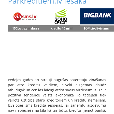
Parkreditiem.lv iesaka
Pēdējos gados arī strauji augušas patērētāju zināšanas
par ātro kredītu veidiem, cilvēki aizņemas daudz
atbildīgāk un cenšas laicīgi atdot savus aizdevumus. Tā ir
pozitīva tendence valsts ekonomikā, jo tādējādi tiek
vairota uzticība starp kreditoriem un kredītu ņēmējiem.
Izvēloties sms kredīta iespējas, lai saņemtu aizdevumu
nav nepieciešama ķīla kā tas būtu, kredītu ņemot bankā.