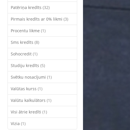
Patēriņa kredīts
(32)
Pirmais kredīts ar 0% likmi
(3)
Procentu likme
(1)
Sms kredīts
(8)
Sohocredit
(1)
Studiju kredīts
(5)
Svētku nosacījumi
(1)
Valūtas kurss
(1)
Valūtu kalkulātors
(1)
Visi ātrie kredīti
(1)
Vizia
(1)