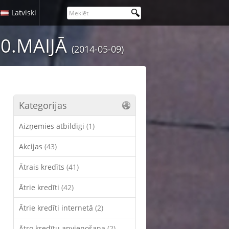
Latviski
10.MAIJĀ
(2014-05-09)
Kategorijas
Aizņemies atbildīgi
(1)
Akcijas
(43)
Ātrais kredīts
(41)
Ātrie kredīti
(42)
Ātrie kredīti internetā
(2)
Ātro kredītu apvienošana
(2)