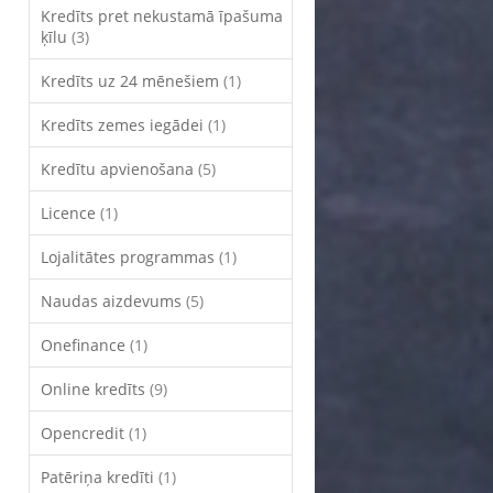
Kredīts pret nekustamā īpašuma
ķīlu
(3)
Kredīts uz 24 mēnešiem
(1)
Kredīts zemes iegādei
(1)
Kredītu apvienošana
(5)
Licence
(1)
Lojalitātes programmas
(1)
Naudas aizdevums
(5)
Onefinance
(1)
Online kredīts
(9)
Opencredit
(1)
Patēriņa kredīti
(1)