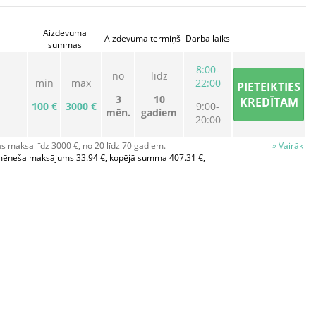
Aizdevuma
Aizdevuma termiņš
Darba laiks
summas
8:00-
no
līdz
min
max
22:00
PIETEIKTIES
3
10
KREDĪTAM
100 €
3000 €
9:00-
mēn.
gadiem
20:00
 maksa līdz 3000 €, no 20 līdz 70 gadiem.
» Vairāk
mēneša maksājums 33.94 €, kopējā summa 407.31 €,