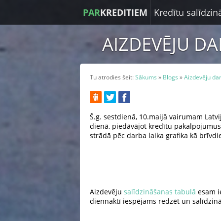
PAR
KREDITIEM
Kredītu salīdzi
AIZDEVĒJU DA
Tu atrodies šeit:
Sākums
»
Blogs
»
Aizdevēju dar
Š.g. sestdienā, 10.maijā vairumam Latvij
dienā, piedāvājot kredītu pakalpojumus. 
strādā pēc darba laika grafika kā brīvdi
Aizdevēju
salīdzināšanas tabulā
esam ie
diennaktī iespējams redzēt un salīdzināt