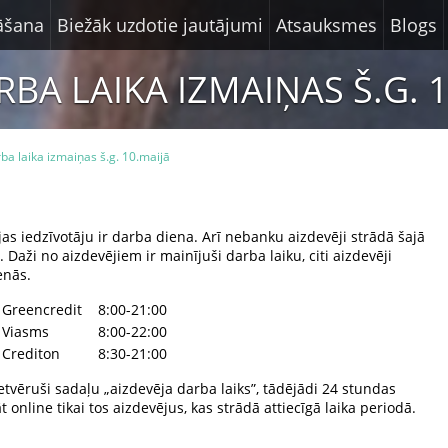
nāšana
Biežāk uzdotie jautājumi
Atsauksmes
Blogs
RBA LAIKA IZMAIŅAS Š.G. 
ba laika izmaiņas š.g. 10.maijā
as iedzīvotāju ir darba diena. Arī nebanku aizdevēji strādā šajā
Daži no aizdevējiem ir mainījuši darba laiku, citi aizdevēji
enās.
Greencredit
8:00-21:00
Viasms
8:00-22:00
Crediton
8:30-21:00
tvēruši sadaļu „aizdevēja darba laiks”, tādējādi 24 stundas
 online tikai tos aizdevējus, kas strādā attiecīgā laika periodā.