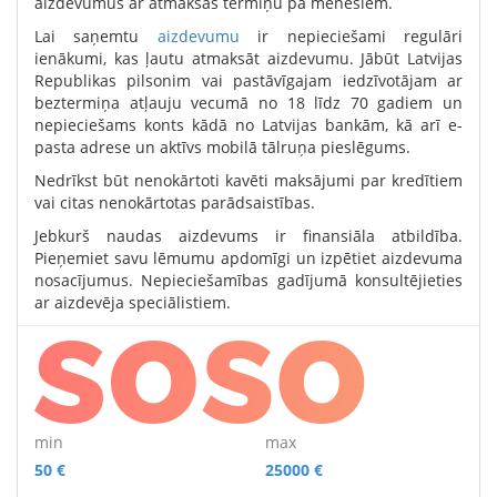
aizdevumus ar atmaksas termiņu pa mēnešiem.
Lai saņemtu
aizdevumu
ir nepieciešami regulāri
ienākumi, kas ļautu atmaksāt aizdevumu. Jābūt Latvijas
Republikas pilsonim vai pastāvīgajam iedzīvotājam ar
beztermiņa atļauju vecumā no 18 līdz 70 gadiem un
nepieciešams konts kādā no Latvijas bankām, kā arī e-
pasta adrese un aktīvs mobilā tālruņa pieslēgums.
Nedrīkst būt nenokārtoti kavēti maksājumi par kredītiem
vai citas nenokārtotas parādsaistības.
Jebkurš naudas aizdevums ir finansiāla atbildība.
Pieņemiet savu lēmumu apdomīgi un izpētiet aizdevuma
nosacījumus. Nepieciešamības gadījumā konsultējieties
ar aizdevēja speciālistiem.
min
max
50 €
25000 €