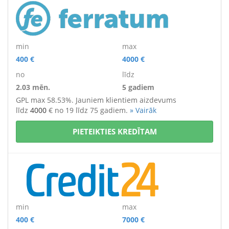
min
max
400 €
4000 €
no
līdz
2.03 mēn.
5 gadiem
GPL max 58.53%. Jauniem klientiem aizdevums
līdz
4000
€
no 19 līdz 75 gadiem.
» Vairāk
PIETEIKTIES KREDĪTAM
min
max
400 €
7000 €