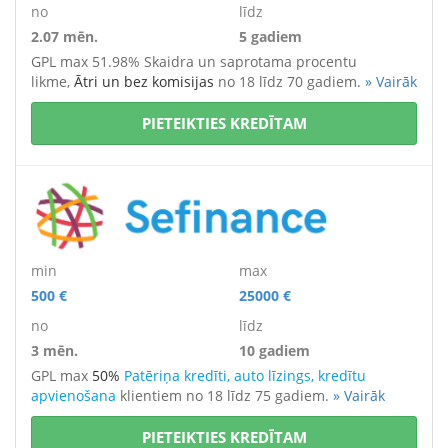
no
līdz
2.07 mēn.
5 gadiem
GPL max 51.98% Skaidra un saprotama procentu
likme,
Ātri un bez komisijas
no 18 līdz 70 gadiem.
» Vairāk
PIETEIKTIES KREDĪTAM
min
max
500 €
25000 €
no
līdz
3 mēn.
10 gadiem
GPL max
50%
Patēriņa kredīti, auto līzings, kredītu
apvienošana
klientiem no 18 līdz 75 gadiem.
» Vairāk
PIETEIKTIES KREDĪTAM