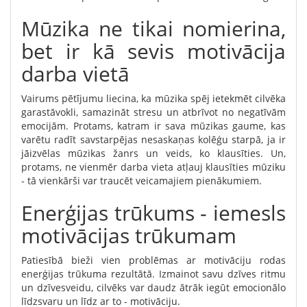
Mūzika ne tikai nomierina,
bet ir kā sevis motivācija
darba vietā
Vairums pētījumu liecina, ka mūzika spēj ietekmēt cilvēka
garastāvokli, samazināt stresu un atbrīvot no negatīvām
emocijām. Protams, katram ir sava mūzikas gaume, kas
varētu radīt savstarpējas nesaskaņas kolēģu starpā, ja ir
jāizvēlas mūzikas žanrs un veids, ko klausīties. Un,
protams, ne vienmēr darba vieta atļauj klausīties mūziku
- tā vienkārši var traucēt veicamajiem pienākumiem.
Enerģijas trūkums - iemesls
motivācijas trūkumam
Patiesībā bieži vien problēmas ar motivāciju rodas
enerģijas trūkuma rezultātā. Izmainot savu dzīves ritmu
un dzīvesveidu, cilvēks var daudz ātrāk iegūt emocionālo
līdzsvaru un līdz ar to - motivāciju.