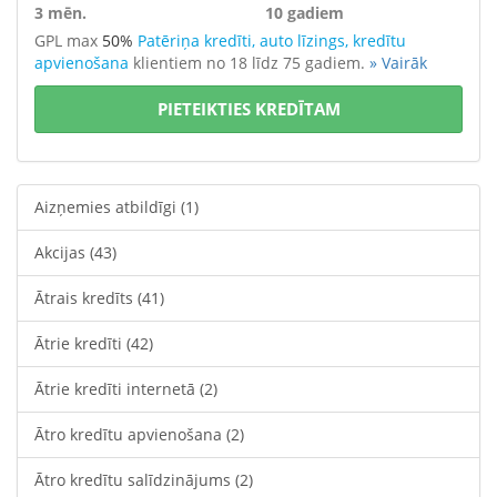
3 mēn.
10 gadiem
GPL max
50%
Patēriņa kredīti, auto līzings, kredītu
apvienošana
klientiem no 18 līdz 75 gadiem.
» Vairāk
PIETEIKTIES KREDĪTAM
Aizņemies atbildīgi
(1)
Akcijas
(43)
Ātrais kredīts
(41)
Ātrie kredīti
(42)
Ātrie kredīti internetā
(2)
Ātro kredītu apvienošana
(2)
Ātro kredītu salīdzinājums
(2)