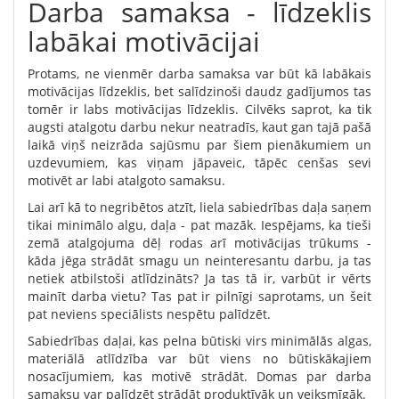
Darba samaksa - līdzeklis
labākai motivācijai
Protams, ne vienmēr darba samaksa var būt kā labākais
motivācijas līdzeklis, bet salīdzinoši daudz gadījumos tas
tomēr ir labs motivācijas līdzeklis. Cilvēks saprot, ka tik
augsti atalgotu darbu nekur neatradīs, kaut gan tajā pašā
laikā viņš neizrāda sajūsmu par šiem pienākumiem un
uzdevumiem, kas viņam jāpaveic, tāpēc cenšas sevi
motivēt ar labi atalgoto samaksu.
Lai arī kā to negribētos atzīt, liela sabiedrības daļa saņem
tikai minimālo algu, daļa - pat mazāk. Iespējams, ka tieši
zemā atalgojuma dēļ rodas arī motivācijas trūkums -
kāda jēga strādāt smagu un neinteresantu darbu, ja tas
netiek atbilstoši atlīdzināts? Ja tas tā ir, varbūt ir vērts
mainīt darba vietu? Tas pat ir pilnīgi saprotams, un šeit
pat neviens speciālists nespētu palīdzēt.
Sabiedrības daļai, kas pelna būtiski virs minimālās algas,
materiālā atlīdzība var būt viens no būtiskākajiem
nosacījumiem, kas motivē strādāt. Domas par darba
samaksu var palīdzēt strādāt produktīvāk un veiksmīgāk.