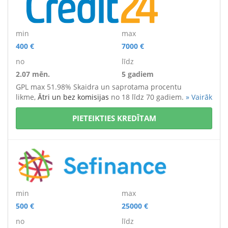
min
max
400 €
7000 €
no
līdz
2.07 mēn.
5 gadiem
GPL max 51.98% Skaidra un saprotama procentu
likme,
Ātri un bez komisijas
no 18 līdz 70 gadiem.
» Vairāk
PIETEIKTIES KREDĪTAM
min
max
500 €
25000 €
no
līdz