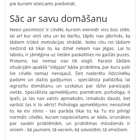
pie kuriem ieteicams piedomāt.
Sāc ar savu domāšanu
Neesi pesimists! Ir cilvēki, kuriem vienmēr viss būs slikti,
lai arī kur viņš ietu un ko darītu, tāpēc nav jābrīnās, ka
tādiem trūkst motivācijas strādāt. Neko citu no tādiem
nedzird kā tikai to, ka dzīvē nekam nav jēgas. Lai to
labotu, ir jāmēģina uz lietām paskatīties no gaišās puses.
Protams, tas nemaz nav tik viegli. Parasti šādām
situācijām apakšā "slēpjas" kāda problēma, par kuru paši
šie cilvēki nemaz nenojauš. Šeit noderētu līdzcilvēku
padomi un dažos gadījumos - speciālista palīdzība, lai
iegrozītu domāšanu un uzskatus par dzīvi pareizajās
vietās. Speciālista apmeklējums, piemēram, psihologa, it
īpaši, ja tas nav valsts apmaksāts, izmaksās daudz, bet
varbūt tas ir to vērts? Psihologa apmeklējums nenozīmē
to, ka esi slims - tas parāda tikai to, ka Tu esi pilnīgi
normāls cilvēks, kuram nepieciešams ar kādu izrunāties
par savām problēmām, un problēmas mūsdienās ir
visiem - kā jauniem, tā veciem, kā sievietēm, tā vīriešiem.