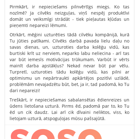
Pirmkārt, ir nepieciešams pilnvērtīgs miegs. Ko tas
nozīmē? Ja cilvēks neizguļas, viņš nespēj produktīvi
domāt un veiksmīgi strādāt - tiek pieļautas kļūdas un
pieņemti nepareizi lēmumi.
Otrkārt, mēģini uzturēties tādā cilvēku kompānijā, kurā
Tu jūties patīkami. Cilvēks darbā pavada lielu daļu no
savas dienas, un, uzturoties darba kolēģu vidū, kas
burtiski krīt uz nerviem, neparko labu neliecina - arī tas
var būt iemesls motivācijas trūkumam. Varbūt ir vērts
mainīt darba apstākļus? Nekad nevar būt par vēlu.
Turpretī, uzturoties tādu kolēģu vidū, kas pilni ar
optimismu un nepārtraukti apkārtējos pozitīvi uzlādē,
problēmām nevajadzētu būt, bet, ja ir, tad padomā, ko Tu
dari nepareizi!
Treškārt, ir nepieciešamas sabalansētas ēdienreizes un
ūdens lietošana uzturā. Pirms ēd, padomā par to, ko Tu
ēd un cik daudz. Lai arī cik dīvaini neliktos, viss, ko
lietojam uzturā, atspoguļojas mūsu pašsajūtā.