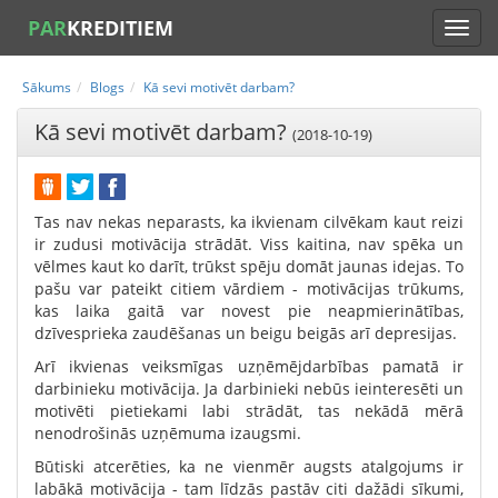
PAR
KREDITIEM
Sākums
Blogs
Kā sevi motivēt darbam?
Kā sevi motivēt darbam?
(2018-10-19)
Tas nav nekas neparasts, ka ikvienam cilvēkam kaut reizi
ir zudusi motivācija strādāt. Viss kaitina, nav spēka un
vēlmes kaut ko darīt, trūkst spēju domāt jaunas idejas. To
pašu var pateikt citiem vārdiem - motivācijas trūkums,
kas laika gaitā var novest pie neapmierinātības,
dzīvesprieka zaudēšanas un beigu beigās arī depresijas.
Arī ikvienas veiksmīgas uzņēmējdarbības pamatā ir
darbinieku motivācija. Ja darbinieki nebūs ieinteresēti un
motivēti pietiekami labi strādāt, tas nekādā mērā
nenodrošinās uzņēmuma izaugsmi.
Būtiski atcerēties, ka ne vienmēr augsts atalgojums ir
labākā motivācija - tam līdzās pastāv citi dažādi sīkumi,