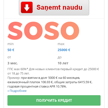
min
max
50 €
25000 €
от
до
3 мес.
10 лет
ГПС мах 60%* Для новых клиентов первый кредит до 25000 €
от 18 до 75 лет.
Пример:
при взятии в долг 5000 € на 60 месяцев,
ежемесячный платеж 106.93 €, общие затраты 6415.59 €,
годовая процентная ставка APR 10.78%.
» Подробнее
ПОЛУЧИТЬ КРЕДИТ