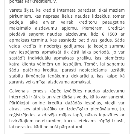
portālā ParKreditiem.lv.
Varētu šķist, ka kredīti internetā paredzēti tikai maziem
pirkumiem, kas neprasa lielus naudas līdzekļus, tomēr
pēdējā laikā arvien vairāk kreditoru paaugstina
maksimālo aizdevumu apjomu. Piemēram, Credit24
piedāvā saņemt naudas aizdevumu līdz € 1500 ar
apmaksas termiņu, kas sasniedz pat divus gadus. Šāda
veida kredīts ir noderīgs gadījumos, ja kopējo summu
nav iespējams apmaksāt tik ātrā laika periodā, jo var
sastādīt individuālu apmaksas grafiku, kas piemērots
katra klienta vēlmēm un iespējām. Tomēr, lai saņemtu
šādu patēriņa kredītu, parasti nepieciešams uzrādīt
stabilu ikmēneša ienākumu deklarāciju, kas kalpo kā
garants veiksmīgai aizdevuma apmaksai.
Galvenais iemesls kāpēc izvēlēties naudas aizdevumu
internetā ir ātrais un vienkāršais veids, kā to var saņemt.
Pārlūkojot online kredītu dažādās iespējas, viegli var
atrast sev atbilstošāko un izdevīgāko piedāvājumu, jo,
reģistrējoties aizdevēja mājas lapā, nākas iepazīties ar
izvirzītajiem noteikumiem, kurus ieteicams rūpīgi izlasīt,
lai nerastos kādi nejauši pārpratumi.