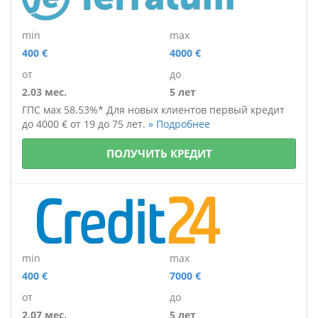
min
max
400 €
4000 €
от
до
2.03 мес.
5 лет
Г
ПС мах 58.53%*
Для новых клиентов
первый кредит
до 4000 €
от 19 до 75 лет.
» Подробнее
ПОЛУЧИТЬ КРЕДИТ
min
max
400 €
7000 €
от
до
2.07 мес.
5 лет