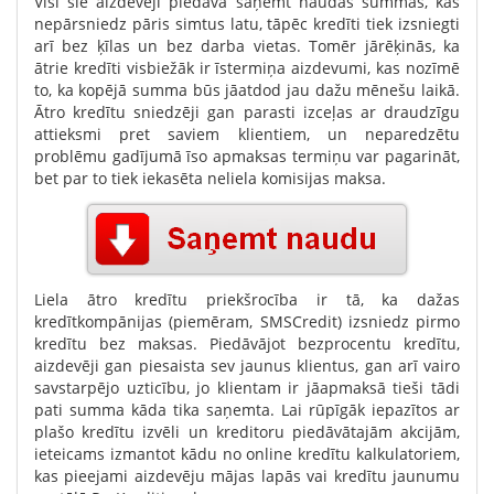
Visi šie aizdevēji piedāvā saņemt naudas summas, kas
nepārsniedz pāris simtus latu, tāpēc kredīti tiek izsniegti
arī bez ķīlas un bez darba vietas. Tomēr jārēķinās, ka
ātrie kredīti visbiežāk ir īstermiņa aizdevumi, kas nozīmē
to, ka kopējā summa būs jāatdod jau dažu mēnešu laikā.
Ātro kredītu sniedzēji gan parasti izceļas ar draudzīgu
attieksmi pret saviem klientiem, un neparedzētu
problēmu gadījumā īso apmaksas termiņu var pagarināt,
bet par to tiek iekasēta neliela komisijas maksa.
Liela ātro kredītu priekšrocība ir tā, ka dažas
kredītkompānijas (piemēram, SMSCredit) izsniedz pirmo
kredītu bez maksas. Piedāvājot bezprocentu kredītu,
aizdevēji gan piesaista sev jaunus klientus, gan arī vairo
savstarpējo uzticību, jo klientam ir jāapmaksā tieši tādi
pati summa kāda tika saņemta. Lai rūpīgāk iepazītos ar
plašo kredītu izvēli un kreditoru piedāvātajām akcijām,
ieteicams izmantot kādu no online kredītu kalkulatoriem,
kas pieejami aizdevēju mājas lapās vai kredītu jaunumu