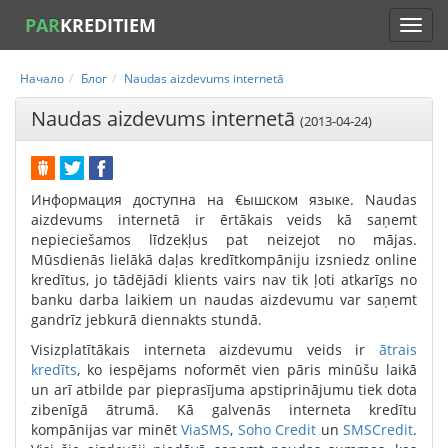
PAR
KREDITIEM
Начало
Блог
Naudas aizdevums internetā
Naudas aizdevums internetā
(2013-04-24)
Информация доступна на €ышском языке. Naudas
aizdevums internetā ir ērtākais veids kā saņemt
nepieciešamos līdzekļus pat neizejot no mājas.
Mūsdienās lielākā daļas kredītkompāniju izsniedz online
kredītus, jo tādējādi klients vairs nav tik ļoti atkarīgs no
banku darba laikiem un naudas aizdevumu var saņemt
gandrīz jebkurā diennakts stundā.
Visizplatītākais interneta aizdevumu veids ir
ātrais
kredīts
, ko iespējams noformēt vien pāris minūšu laikā
un arī atbilde par pieprasījuma apstiprinājumu tiek dota
zibenīgā ātrumā. Kā galvenās interneta kredītu
kompānijas var minēt
ViaSMS
,
Soho Credit
un
SMSCredit
.