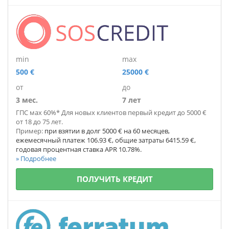
min
max
500 €
25000 €
от
до
3 мес.
7 лет
ГПС мах 60%* Для новых клиентов первый кредит до 5000 €
от 18 до 75 лет.
Пример:
при взятии в долг 5000 € на 60 месяцев,
ежемесячный платеж 106.93 €, общие затраты 6415.59 €,
годовая процентная ставка APR 10.78%.
» Подробнее
ПОЛУЧИТЬ КРЕДИТ