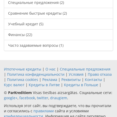
Специальные предложения
(2)
Сравнение быстрые кредиты
(2)
Учебный кредит
(5)
Финансы
(22)
Часто задаваемые вопросы
(1)
Ипотечные кредиты
|
О нас
|
Специальные предложения
|
Политика конфиденциальности
|
Условия
|
Право отказа
|
Политика cookies
|
Реклама
|
Реквизиты
|
Контакты
|
Курс валют
|
Кредиты в Литве
|
Кредиты в Польше
|
©
ParKreditiem
Visas tiesības aizsargātas. Социальные сети:
google+
,
facebook
,
twitter
,
draugiem
.
Используя этот сайт, вы подтверждаете, что вы прочитали
и согласились с
правилами
сайта и условиями
конфиденциальности
. Информация на сайте регулярно