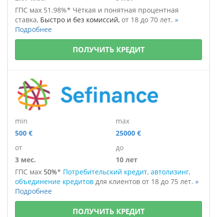
ГПС мах 51.98%*
Чёткая и понятная процентная
ставка,
Быстро и без комиссий,
от 18 до 70 лет.
»
Подробнее
ПОЛУЧИТЬ КРЕДИТ
min
max
500 €
25000 €
от
до
3 мес.
10 лет
ГПС мах
50%
*
Потребительский кредит, автолизинг,
объединение кредитов
для клиентов
от 18 до 75 лет.
»
Подробнее
ПОЛУЧИТЬ КРЕДИТ