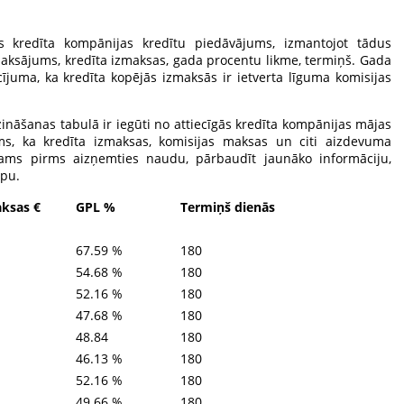
s kredīta kompānijas kredītu piedāvājums, izmantojot tādus
aksājums, kredīta izmaksas, gada procentu likme, termiņš. Gada
ījuma, ka kredīta kopējās izmaksās ir ietverta līguma komisijas
dzināšanas tabulā ir iegūti no attiecīgās kredīta kompānijas mājas
ms, ka kredīta izmaksas, komisijas maksas un citi aizdevuma
icams pirms aizņemties naudu, pārbaudīt jaunāko informāciju,
apu.
ksas €
GPL %
Termiņš dienās
67.59 %
180
54.68 %
180
52.16 %
180
47.68 %
180
48.84
180
46.13 %
180
52.16 %
180
49.66 %
180