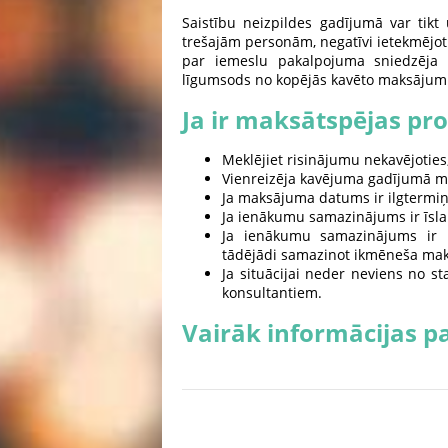
Saistību neizpildes gadījumā var tikt
trešajām personām, negatīvi ietekmējot 
par iemeslu pakalpojuma sniedzēja
līgumsods no kopējās kavēto maksājum
Ja ir maksātspējas pr
Meklējiet risinājumu nekavējoties,
Vienreizēja kavējuma gadījumā m
Ja maksājuma datums ir ilgtermi
Ja ienākumu samazinājums ir īsl
Ja ienākumu samazinājums ir i
tādējādi samazinot ikmēneša m
Ja situācijai neder neviens no s
konsultantiem.
Vairāk informācijas p