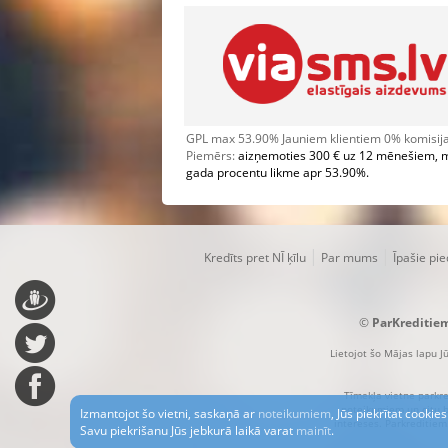
GPL max 53.90% Jauniem klientiem 0% komisijas
Piemērs:
aizņemoties 300 € uz 12 mēnešiem, 
gada procentu likme apr 53.90%.
|
|
Kredīts pret NĪ ķīlu
Par mums
Īpašie pi
©
ParKreditie
Lietojot šo Mājas lapu Jū
Tīmekļa vietne parkre
noteikumiem un citu bū
Izmantojot šo vietni, saskaņā ar
noteikumiem
, Jūs piekrītat cooki
intereses. Parkreditiem.
Savu piekrišanu Jūs jebkurā laikā varat
mainīt
.