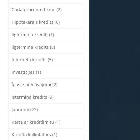
Gada procentu likme
(2)
Hipotekārais kredīts
(6)
Ilgtermiņa kredīti
(1)
Ilgtermiņa kredīts
(8)
Interneta kredīts
(5)
Investīcijas
(1)
Īpašie piedāvājumi
(2)
Īstermiņa kredīts
(9)
Jaunumi
(23)
Karte ar kredītlimitu
(1)
Kredīta kalkulators
(1)