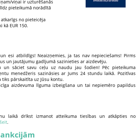
 viņam/viņai ir uzturēšanās
 līdz pieteikumā norādītā
atkarīgs no pieteicēja
i kā EUR 150.
 un esi atbildīgs! Neaizņemies, ja tas nav nepieciešams! Pirms
mus un jautājumu gadījumā sazinieties ar aizdevēju.
mu un sāciet savu ceļu uz naudu jau šodien! Pēc pieteikuma
ientu menedžeris sazināsies ar Jums 24 stundu laikā. Pozitīvas
iks pārskaitīta uz Jūsu kontu.
aicīga aizdevuma līguma izbeigšana un tai nepiemēro papildus
nu laikā drīkst izmanot atteikuma tiesības un atkāpties no
šeit
.
sankcijām