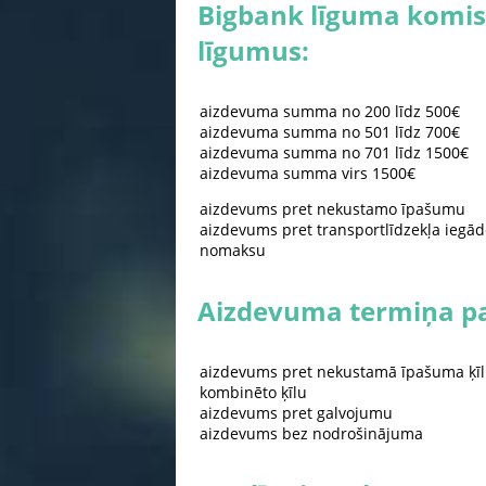
Bigbank līguma komis
līgumus:
aizdevuma summa no 200 līdz 500€
aizdevuma summa no 501 līdz 700€
aizdevuma summa no 701 līdz 1500€
aizdevuma summa virs 1500€
aizdevums pret nekustamo īpašumu
aizdevums pret transportlīdzekļa iegād
nomaksu
Aizdevuma termiņa p
aizdevums pret nekustamā īpašuma ķī
kombinēto ķīlu
aizdevums pret galvojumu
aizdevums bez nodrošinājuma