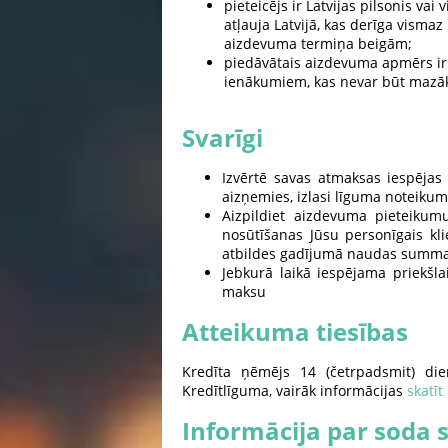
pieteicējs ir Latvijas pilsonis vai
atļauja Latvijā, kas derīga vismaz
aizdevuma termiņa beigām;
piedāvātais aizdevuma apmērs ir 
ienākumiem, kas nevar būt mazāk
Svarīgi
Izvērtē savas atmaksas iespējas
aizņemies, izlasi līguma noteiku
Aizpildiet aizdevuma pieteiku
nosūtīšanas Jūsu personīgais kl
atbildes gadījumā naudas summa t
Jebkurā laikā iespējama priekšl
maksu
Atteikuma tiesības
Kredīta ņēmējs 14 (četrpadsmit) die
Kredītlīguma, vairāk informācijas
skatīt 
Informācija par soda 