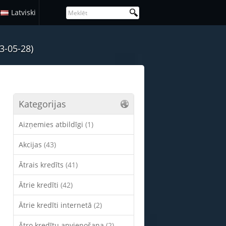
Latviski
3-05-28)
Kategorijas
Aizņemies atbildīgi
(1)
Akcijas
(43)
Ātrais kredīts
(41)
Ātrie kredīti
(42)
Ātrie kredīti internetā
(2)
Ātro kredītu apvienošana
(2)