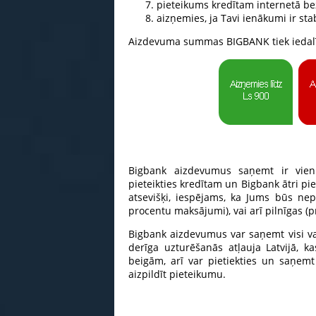
pieteikums kredītam internetā bez
aizņemies, ja Tavi ienākumi ir st
Aizdevuma summas BIGBANK tiek iedalī
Bigbank aizdevumus saņemt ir vienk
pieteikties kredītam un Bigbank ātri p
atsevišķi, iespējams, ka Jums būs nep
procentu maksājumi), vai arī pilnīgas (
Bigbank aizdevumus var saņemt visi val
derīga uzturēšanās atļauja Latvijā, 
beigām, arī var pietiekties un saņemt
aizpildīt pieteikumu.