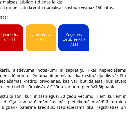
 maksas, atbilde 1 dienas laikā;
abili un pēc citu kredītu nomaksas sastāda vismaz 150 latus.
tas:
ārši, aizdevuma noteikumi ir saprātīgi. Tikai nepieciešams
ieņems lēmumu. Lēmuma pieņemšanai, katra situācija tiks vērtēta
ieciešamas kredītu brīvdienas, kas var būt daļējas (būs jāveic
procenti nebūs jāmaksā). Arī šādu variantu piedāvā Bigbank.
stu pilsoņi, kuri ir sasnieguši 20 gadu vecumu. Tiem, kuriem ir
kas derīga vismaz 6 mēnešus pēc pieteikumā norādītā termiņa
 Bigbank patēriņa kredītus. Nepieciešams tikai reģistrēties un