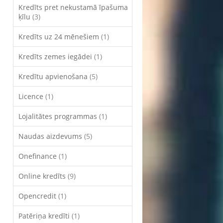
Kredīts pret nekustamā īpašuma
ķīlu
(3)
Kredīts uz 24 mēnešiem
(1)
Kredīts zemes iegādei
(1)
Kredītu apvienošana
(5)
Licence
(1)
Lojalitātes programmas
(1)
Naudas aizdevums
(5)
Onefinance
(1)
Online kredīts
(9)
Opencredit
(1)
Patēriņa kredīti
(1)