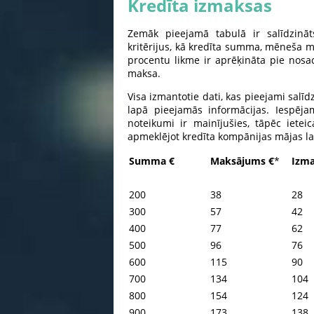
Kredīta izmaksas
Zemāk pieejamā tabulā ir salīdzināt
kritērijus, kā kredīta summa, mēneša m
procentu likme ir aprēķināta pie nosac
maksa.
Visa izmantotie dati, kas pieejami salī
lapā pieejamās informācijas. Iespēja
noteikumi ir mainījušies, tāpēc iete
apmeklējot kredīta kompānijas mājas l
Summa €
Maksājums
€
*
Izma
200
38
28
300
57
42
400
77
62
500
96
76
600
115
90
700
134
104
800
154
124
900
173
138