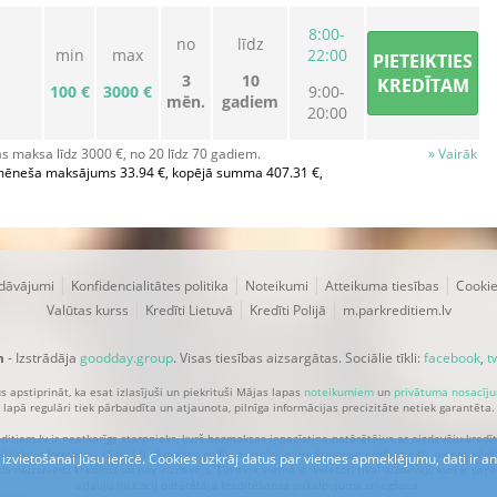
8:00-
no
līdz
min
max
22:00
PIETEIKTIES
3
10
KREDĪTAM
100 €
3000 €
9:00-
mēn.
gadiem
20:00
 maksa līdz 3000 €, no 20 līdz 70 gadiem.
» Vairāk
mēneša maksājums 33.94 €, kopējā summa 407.31 €,
|
|
|
|
edāvājumi
Konfidencialitātes politika
Noteikumi
Atteikuma tiesības
Cookie
|
|
|
Valūtas kurss
Kredīti Lietuvā
Kredīti Polijā
m.parkreditiem.lv
m
- Izstrādāja
goodday.group
. Visas tiesības aizsargātas. Sociālie tīkli:
facebook
,
t
s apstiprināt, ka esat izlasījuši un piekrituši Mājas lapas
noteikumiem
un
privātuma nosacīj
lapā regulāri tiek pārbaudīta un atjaunota, pilnīga informācijas precizitāte netiek garantēta.
ditiem.lv ir neatkarīgs starpnieks, kurš bezmaksas iepazīstina patērētājus ar aizdevēju kredī
tisku informāciju, tādejādi rīkojoties godīgi, taisnīgi, pārredzami un profesionāli, ņemot vērā
es izvietošanai Jūsu ierīcē. Cookies uzkrāj datus par vietnes apmeklējumu, dati ir
lv neizsniedz kredītus un nav aizdevējs. Tīmekļa vietnē ir ievietoti tikai aizdevēji, kuri ir s
atļauju (licenci) patērētāja kreditēšanas pakalpojuma sniegšana.