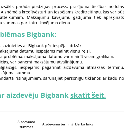
 uzsākts parāda piedziņas process, prasījuma tiesības nodotas
Aizņēmēja kredītvēsturi un iespējams kredītreitingu, kas var būt
 atteikumam. Maksājumu kavējumu gadījumā tiek aprēķināts
u summas par katru kavējuma dienu.
oblēmas Bigbank:
 sazinieties ar Bigbank pēc iespējas drīzāk.
aksājuma datumu iespējams mainīt vienu reizi.
ņa problēma, maksājuma datumu var mainīt visam grafikam.
aicīgs, var paņemt maksājumu atvaļinājumu.
lglaicīgs, iespējams pagarināt aizdevuma atmaksas termiņu,
aksājuma summu.
tandarta risinājumiem, sarunājiet personīgu tikšanos ar kādu no
ar aizdevēju Bigbank
skatīt šeit.
Aizdevuma
Aizdevuma termiņš
Darba laiks
summas