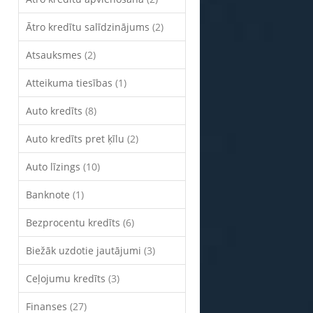
Ātro kredītu salīdzinājums
(2)
Atsauksmes
(2)
Atteikuma tiesības
(1)
Auto kredīts
(8)
Auto kredīts pret ķīlu
(2)
Auto līzings
(10)
Banknote
(1)
Bezprocentu kredīts
(6)
Biežāk uzdotie jautājumi
(3)
Ceļojumu kredīts
(3)
Finanses
(27)