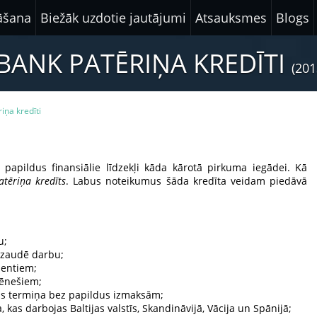
nāšana
Biežāk uzdotie jautājumi
Atsauksmes
Blogs
BANK PATĒRIŅA KREDĪTI
(201
iņa kredīti
 papildus finansiālie līdzekļi kāda kārotā pirkuma iegādei. Kā
atēriņa kredīts
. Labus noteikumus šāda kredīta veidam piedāvā
u;
 zaudē darbu;
ientiem;
mēnešiem;
s termiņa bez papildus izmaksām;
kas darbojas Baltijas valstīs, Skandināvijā, Vācija un Spānijā;