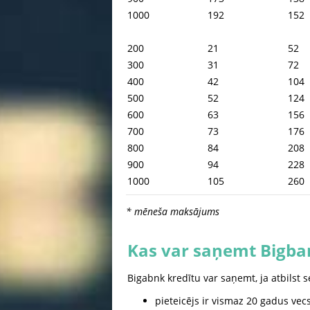
1000
192
152
200
21
52
300
31
72
400
42
104
500
52
124
600
63
156
700
73
176
800
84
208
900
94
228
1000
105
260
* mēneša maksājums
Kas var saņemt Bigba
Bigabnk kredītu var saņemt, ja atbilst s
pieteicējs ir vismaz 20 gadus vecs