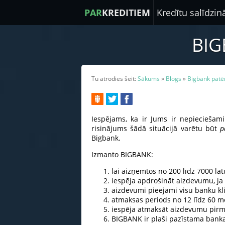
PAR
KREDITIEM
Kredītu salīdzi
BIG
Tu atrodies šeit:
Sākums
»
Blogs
»
Bigbank patēr
Iespējams, ka ir Jums ir nepieciešami
risinājums šādā situācijā varētu būt
p
Bigbank.
Izmanto BIGBANK:
lai aizņemtos no 200 līdz 7000 lat
iespēja apdrošināt aizdevumu, ja
aizdevumi pieejami visu banku kl
atmaksas periods no 12 līdz 60 
iespēja atmaksāt aizdevumu pirm
BIGBANK ir plaši pazīstama banka, 